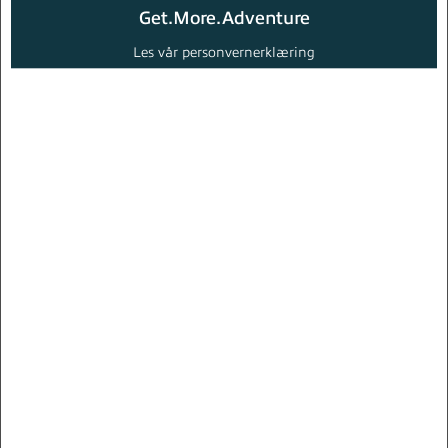
Get.More.Adventure
Les vår personvernerklæring
ELSYKKEL
SYKKEL
WOOM
HAIBIKE
NORCO
GOPRO
SOLBRILLER
SHORTS
GENSERE
JEANS &
T-
&