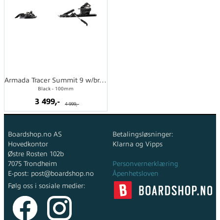
Armada Tracer Summit 9 w/brake
Black - 100mm
3 499,-
4 999,-
Boardshop.no AS
Betalingsløsninger:
Hovedkontor
Klarna og Vipps
Østre Rosten 102b
7075 Trondheim
Personvernerklæring
E-post: post@boardshop.no
Åpenhetsloven
Følg oss i sosiale medier: