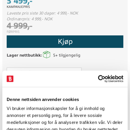
3 499,-
KAMPANJEPRIS
Laveste pris siste 30 dager: 4 999,- NOK
Ordinærpris: 4 999,- NOK
4 999,-
FØRPRIS
Kjøp
Lager nettbutikk:
5+
tilgjengelig
Logg inn for å skrive anmeldelse...
Ved kjøp av alpinski + binding eller skipakke og montering av
ønskes utført, trenger vi info om sålemål på støvel og ønsket
bindingsplassering. Se mer informasjon om montering i
Denne nettsiden anvender cookies
kassen når du fullfører ordren.
Vi bruker informasjonskapsler for å gi innhold og
annonser et personlig preg, for å levere sosiale
mediefunksjoner og for å analysere trafikken vår. Vi deler
Armada Tracer Summit 9 w/brake
dessuten informasjon om hvordan du bruker nettstedet