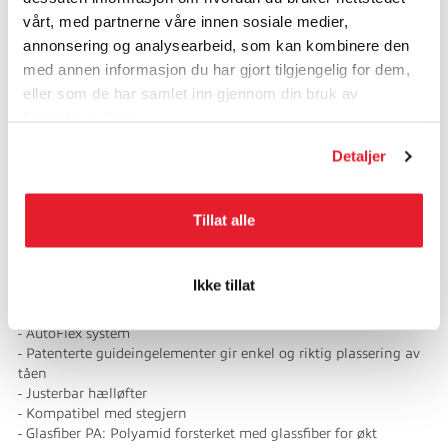
vårt, med partnerne våre innen sosiale medier,
Armada Tracer Summit toppturbindinger gir den perfekte
annonsering og analysearbeid, som kan kombinere den
kombinasjon av lett vekt, ytelse og pålitelighet, og gir deg topp
med annen informasjon du har gjort tilgjengelig for dem,
alpine touring-opplevelser uansett føre og forhold. Flex-
eller som de har samlet inn gjennom din bruk av
absorpsjonssystemet optimaliserer skiens fleks, mens
hælrampen bedrer stabiliteten og kantgrepet, for mer moro og
tjenestene deres.
mindre slit i fjellet. Tracer Summit 9 har utløserfunksjon (DIN 4-
9) og er kompatibel med stegjern for bruk på bratte og isete
Detaljer
partier. Et nytt, patentert innfestingssystem gjør det lett å få
støvelen korrekt plassert i bindingen. Tracer Summit 9 har
hælløfter som kan justeres samtidig som du er på farten.
Tillat alle
Detaljer:
Ikke tillat
- Bred monteringsstandard: Bred montering gir bedre
innfestning i skien
- AutoFlex system
- Patenterte guideingelementer gir enkel og riktig plassering av
tåen
- Justerbar hælløfter
- Kompatibel med stegjern
- Glasfiber PA: Polyamid forsterket med glassfiber for økt