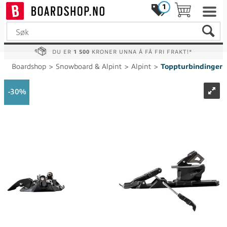
1
DU ER
1 500
KRONER UNNA Å FÅ FRI FRAKT!*
Boardshop
>
Snowboard & Alpint
>
Alpint
>
Toppturbindinger
30%