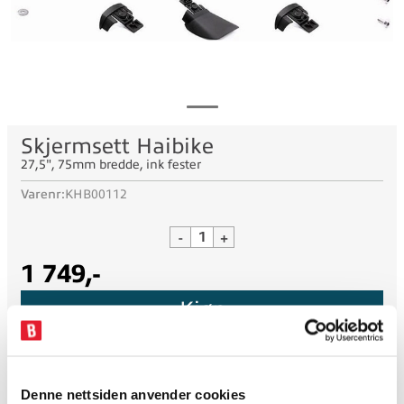
Skjermsett Haibike
27,5", 75mm bredde, ink fester
Varenr:
KHB00112
-
+
1 749,-
Kjøp
Lager nettbutikk:
1
tilgjengelig
Denne nettsiden anvender cookies