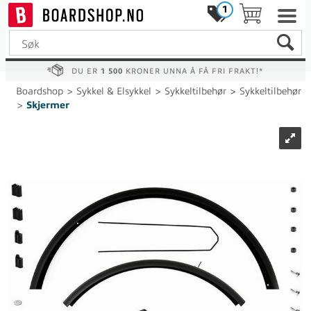
1
DU ER
1 500
KRONER UNNA Å FÅ FRI FRAKT!*
Boardshop
>
Sykkel & Elsykkel
>
Sykkeltilbehør
>
Sykkeltilbehør
>
Skjermer