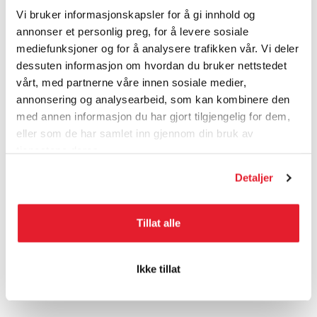
Logg inn for å skrive anmeldelse...
Vi bruker informasjonskapsler for å gi innhold og
annonser et personlig preg, for å levere sosiale
mediefunksjoner og for å analysere trafikken vår. Vi deler
Skjermsett Haibike
dessuten informasjon om hvordan du bruker nettstedet
vårt, med partnerne våre innen sosiale medier,
27,5", 75mm bredde, inklusive fester
annonsering og analysearbeid, som kan kombinere den
med annen informasjon du har gjort tilgjengelig for dem,
Passer til:
eller som de har samlet inn gjennom din bruk av
Alltrail 8/10/10,5 ABS
Allmtn 4/6
tjenestene deres.
Adventr 8.5/10/11 ABS
Detaljer
MANUALER
Tillat alle
Ikke tillat
KUNDEANMELDELSER