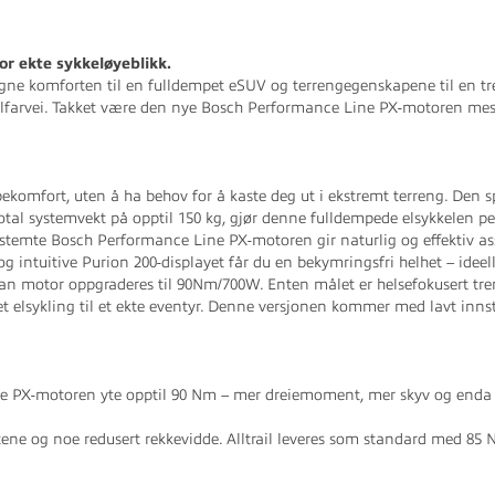
for ekte sykkeløyeblikk.
egne komforten til en fulldempet eSUV og terrengegenskapene til en tre
llfarvei. Takket være den nye Bosch Performance Line PX-motoren mest
mpekomfort, uten å ha behov for å kaste deg ut i ekstremt terreng. De
tal systemvekt på opptil 150 kg, gjør denne fulldempede elsykkelen p
vstemte Bosch Performance Line PX-motoren gir naturlig og effektiv as
g intuitive Purion 200-displayet får du en bekymringsfri helhet – ideel
 motor oppgraderes til 90Nm/700W. Enten målet er helsefokusert trenin
pet elsykling til et ekte eventyr. Denne versjonen kommer med lavt in
 PX-motoren yte opptil 90 Nm – mer dreiemoment, mer skyv og enda me
ne og noe redusert rekkevidde. Alltrail leveres som standard med 85 