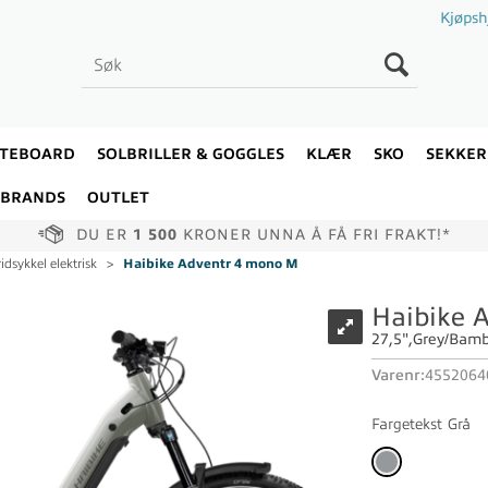
Kjøpsh
ATEBOARD
SOLBRILLER & GOGGLES
KLÆR
SKO
SEKKER
BRANDS
OUTLET
DU ER
1 500
KRONER UNNA Å FÅ FRI FRAKT!*
idsykkel elektrisk
>
Haibike Adventr 4 mono M
Haibike 
27,5",Grey/Bam
Varenr:
4552064
Fargetekst
Grå