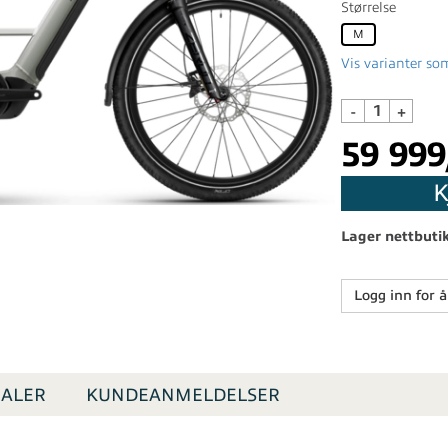
Størrelse
M
Vis varianter som
-
+
59 999
K
Lager nettbuti
Logg inn for å
ALER
KUNDEANMELDELSER