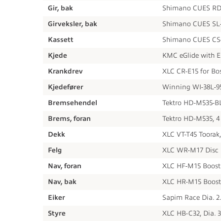
Gir, bak
Shimano CUES RD-
Girveksler, bak
Shimano CUES SL-U6
Kassett
Shimano CUES CS-L
Kjede
KMC eGlide with E
Krankdrev
XLC CR-E15 for Bo
Kjedefører
Winning WI-38L-9
Bremsehendel
Tektro HD-M535-B
Brems, foran
Tektro HD-M535, 4 
Dekk
XLC VT-T45 Toorak,
Felg
XLC WR-M17 Disc 
Nav, foran
XLC HF-M15 Boost 
Nav, bak
XLC HR-M15 Boost 
Eiker
Sapim Race Dia. 2.
Styre
XLC HB-C32, Dia. 