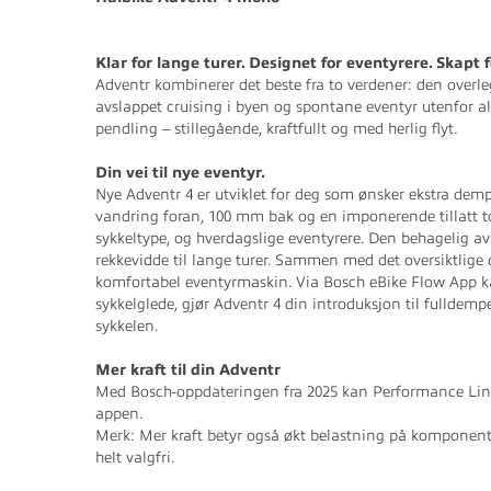
Klar for lange turer. Designet for eventyrere. Skapt 
Adventr kombinerer det beste fra to verdener: den overl
avslappet cruising i byen og spontane eventyr utenfor a
pendling – stillegående, kraftfullt og med herlig flyt.
Din vei til nye eventyr.
Nye Adventr 4 er utviklet for deg som ønsker ekstra de
vandring foran, 100 mm bak og en imponerende tillatt to
sykkeltype, og hverdagslige eventyrere. Den behagelig a
rekkevidde til lange turer. Sammen med det oversiktlige o
komfortabel eventyrmaskin. Via Bosch eBike Flow App kan
sykkelglede, gjør Adventr 4 din introduksjon til fulldem
sykkelen.
Mer kraft til din Adventr
Med Bosch-oppdateringen fra 2025 kan Performance Line
appen.
Merk: Mer kraft betyr også økt belastning på komponente
helt valgfri.