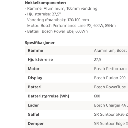
Nøkkelkomponenter:
- Ramme: Aluminium, 100mm vandring
- Hjulstørrelse: 27,5"
- Vandring (foran/bak): 120/100 mm
- Motor: Bosch Performance Line PX, 600W, 85Nm
- Batteri: Bosch PowerTube, 600Wh
Spesifikasjoner
Ramme
Aluminium, Boost 
Hjulstørrelse
27,5
Motor
Bosch Performanc
Display
Bosch Purion 200
Batteri
Bosch PowerTube
Batteristørrelse [Wh]
600
Lader
Bosch Charger 4A 
Gaffel
SR Suntour SF26-Z
Demper
SR Suntour Edge 