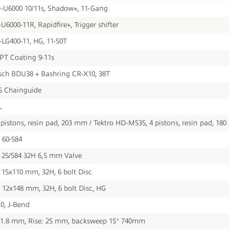
U6000 10/11s, Shadow+, 11-Gang
000-11R, Rapidfire+, Trigger shifter
G400-11, HG, 11-50T
PT Coating 9-11s
sch BDU38 + Bashring CR-X10, 38T
5 Chainguide
L
pistons, resin pad, 203 mm / Tektro HD-M535, 4 pistons, resin pad, 18
 60-584
25/584 32H 6,5 mm Valve
15x110 mm, 32H, 6 bolt Disc
12x148 mm, 32H, 6 bolt Disc, HG
0, J-Bend
31.8 mm, Rise: 25 mm, backsweep 15° 740mm