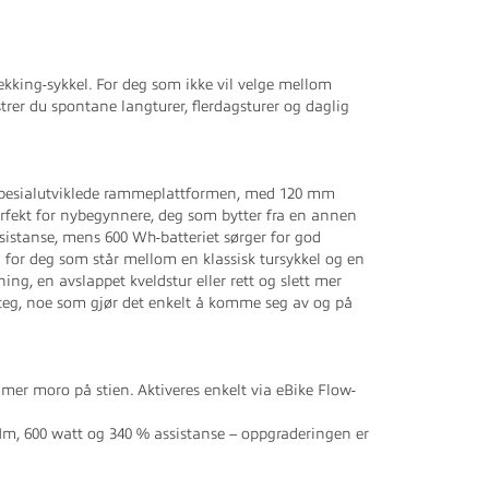
kking-sykkel. For deg som ikke vil velge mellom
rer du spontane langturer, flerdagsturer og daglig
n spesialutviklede rammeplattformen, med 120 mm
erfekt for nybegynnere, deg som bytter fra en annen
sistanse, mens 600 Wh-batteriet sørger for god
l for deg som står mellom en klassisk tursykkel og en
g, en avslappet kveldstur eller rett og slett mer
nsteg, noe som gjør det enkelt å komme seg av og på
r moro på stien. Aktiveres enkelt via eBike Flow-
Nm, 600 watt og 340 % assistanse – oppgraderingen er