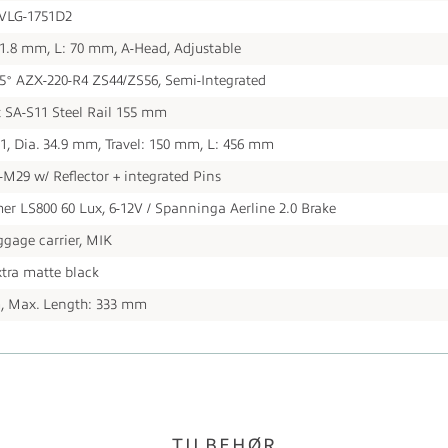
 VLG-1751D2
31.8 mm, L: 70 mm, A-Head, Adjustable
35° AZX-220-R4 ZS44/ZS56, Semi-Integrated
 SA-S11 Steel Rail 155 mm
1, Dia. 34.9 mm, Travel: 150 mm, L: 456 mm
M29 w/ Reflector + integrated Pins
r LS800 60 Lux, 6-12V / Spanninga Aerline 2.0 Brake
ggage carrier, MIK
xtra matte black
, Max. Length: 333 mm
TILBEHØR