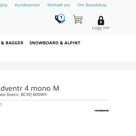
jelp
Kundesenter
Kontakt oss
Om Boardshop
1
Logg inn
 & BAGGER
SNOWBOARD & ALPINT
Adventr 4 mono M
boo Green, BCXP, 600Wh
0