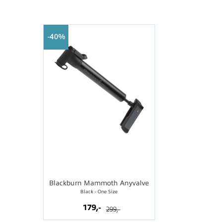
40%
Blackburn Mammoth Anyvalve
Black - One Size
179,-
299,-