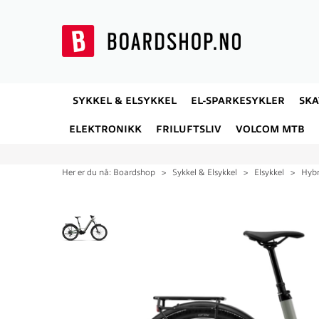
SYKKEL & ELSYKKEL
EL-SPARKESYKLER
SK
ELEKTRONIKK
FRILUFTSLIV
VOLCOM MTB
Her er du nå:
Boardshop
>
Sykkel & Elsykkel
>
Elsykkel
>
Hybr