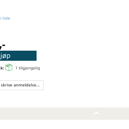
 liste
,-
jøp
kk:
1
tilgjengelig
 skrive anmeldelse...