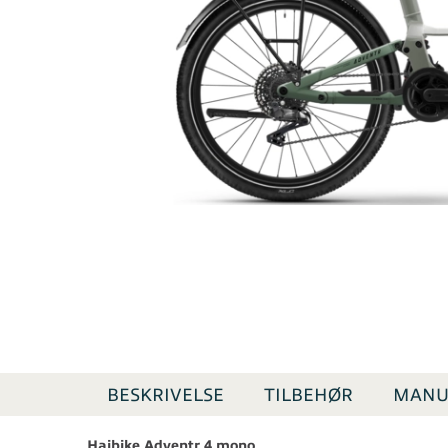
BESKRIVELSE
TILBEHØR
MANU
Haibike Adventr 4 mono