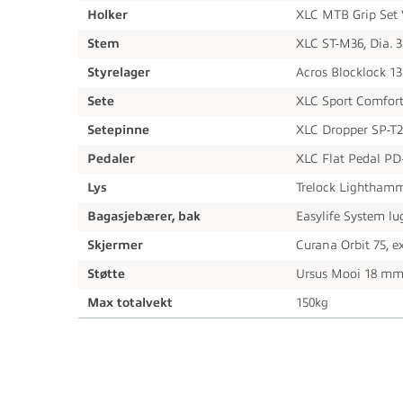
Holker
XLC MTB Grip Set
Stem
XLC ST-M36, Dia. 
Styrelager
Acros Blocklock 1
Sete
XLC Sport Comfort
Setepinne
XLC Dropper SP-T2
Pedaler
XLC Flat Pedal PD-
Lys
Trelock Lighthamme
Bagasjebærer, bak
Easylife System lu
Skjermer
Curana Orbit 75, e
Støtte
Ursus Mooi 18 mm
Max totalvekt
150kg