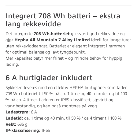
Integrert 708 Wh batteri – ekstra
lang rekkevidde
Det integrerte
708 Wh-batteriet
gir svært god rekkevidde og
gjør
Hepha All Mountain 7 Alloy Limited
ideell for lange turer
uten rekkeviddeangst. Batteriet er elegant integrert i rammen
for optimal balanse og lavt tyngdepunkt.
Mer kapasitet betyr mer frihet – og mindre behov for hyppig
lading.
6 A hurtiglader inkludert
Sykkelen leveres med en effektiv HEPHA-hurtiglader som lader
708 Wh-batteriet til 50 % på ca. 1 time og 40 minuter og til 100
% på ca. 4 timer. Laderen er IP65-klassifisert, støvtett og
vannbestandig, og kan også monteres på vegg.
Ladestrøm:
6 A
Ladetid:
ca. 1 time og 40 min. til 50 % / ca 4 timer til 100 %
Vekt:
635 g
IP-klassifisering:
IP65