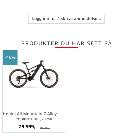
Logg inn for å skrive anmeldelse...
PRODUKTER DU HAR SETT PÅ
40%
Hepha All Mountain 7 Alloy Limited M
29", Black, P101C, 708Wh
29 999,-
49 999,-