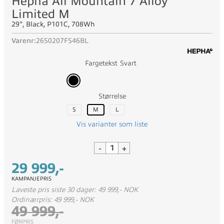
Hepha All Mountain 7 Alloy
Limited M
29", Black, P101C, 708Wh
Varenr:
2650207FS46BL
Fargetekst
Svart
Størrelse
S
M
L
Vis varianter som liste
-
+
29 999,-
KAMPANJEPRIS
Laveste pris siste 30 dager: 49 999,- NOK
Ordinærpris: 49 999,- NOK
49 999,-
FØRPRIS