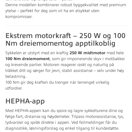
Denne modellen kombinerer robust byggekvalitet med premium
ytelse – perfekt for deg som vil ha en elsykkel uten
kompromisser.
Ekstrem motorkraft – 250 W og 100
Nm dreiemomentog apptilkoblig
Sykkelen er utstyrt med en kraftig
250 W midtmotor
med hele
100 Nm dreiemoment
, som gir imponerende skyv i motbakker
og krevende partier. Motoren reagerer raskt og naturlig på
tråkket ditt og sørger for jevn, stabil assistanse – selv under høy
belastning.
100 Nm gir deg kraften du trenger når terrenget virkelig
utfordrer.
HEPHA-app
Med HEPHA-appen kan du spore og lagre sykkelturene dine og
følge fart, distanse og høydemeter. Tilpass motorassistanse, lys,
lydvarsler og språk direkte i appen. Ved feilmeldinger får du
diagnostikk, løsningsforslag og enkel tilgang til kundestøtte.