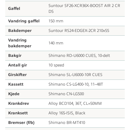
Suntour SF26-XCR36X-BOOST AIR 2 CR
Gaffel
DS
Vandring gaffel
150 mm
Bakdemper
Suntour RS24-EDGEX-2CR 210x55
Vandring
140 mm
bakdemper
Bakgir
Shimano RD-U6000 CUES, 10-delt
Antall gir
10 speed
Girskifter
Shimano SL-U6000-10R CUES
Kassett
Shimano CS-LG400-10, 11–48T
Kjede
Shimano CN-LG500
Krankdrev
Alloy BCD104, 36T, CL=50MM
Kranksett
Alloy 165-ISIS, Black
Bremser (f/b)
Shimano BR-MT410