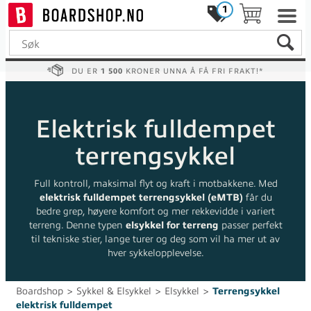
1
DU ER
1 500
KRONER UNNA Å FÅ FRI FRAKT!*
Elektrisk fulldempet
terrengsykkel
Full kontroll, maksimal flyt og kraft i motbakkene. Med
elektrisk fulldempet terrengsykkel (eMTB)
får du
bedre grep, høyere komfort og mer rekkevidde i variert
terreng. Denne typen
elsykkel for terreng
passer perfekt
til tekniske stier, lange turer og deg som vil ha mer ut av
hver sykkelopplevelse.
Boardshop
>
Sykkel & Elsykkel
>
Elsykkel
>
Terrengsykkel
elektrisk fulldempet