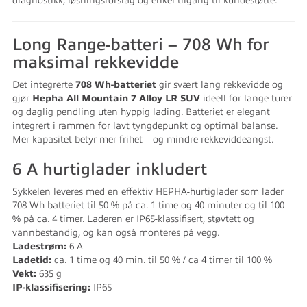
diagnostikk, løsningsforslag og enkel tilgang til kundestøtte.
Long Range-batteri – 708 Wh for
maksimal rekkevidde
Det integrerte
708 Wh-batteriet
gir svært lang rekkevidde og
gjør
Hepha All Mountain 7 Alloy LR SUV
ideell for lange turer
og daglig pendling uten hyppig lading. Batteriet er elegant
integrert i rammen for lavt tyngdepunkt og optimal balanse.
Mer kapasitet betyr mer frihet – og mindre rekkeviddeangst.
6 A hurtiglader inkludert
Sykkelen leveres med en effektiv HEPHA-hurtiglader som lader
708 Wh-batteriet til 50 % på ca. 1 time og 40 minuter og til 100
% på ca. 4 timer. Laderen er IP65-klassifisert, støvtett og
vannbestandig, og kan også monteres på vegg.
Ladestrøm:
6 A
Ladetid:
ca. 1 time og 40 min. til 50 % / ca 4 timer til 100 %
Vekt:
635 g
IP-klassifisering:
IP65