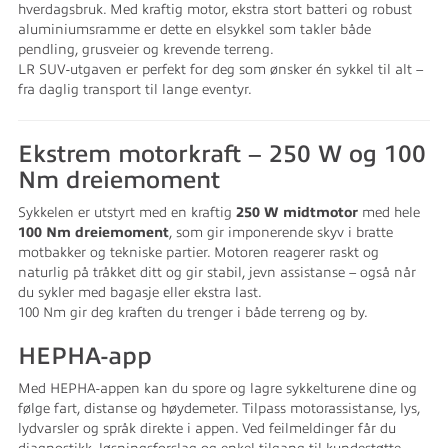
hverdagsbruk. Med kraftig motor, ekstra stort batteri og robust
aluminiumsramme er dette en elsykkel som takler både
pendling, grusveier og krevende terreng.
LR SUV-utgaven er perfekt for deg som ønsker én sykkel til alt –
fra daglig transport til lange eventyr.
Ekstrem motorkraft – 250 W og 100
Nm dreiemoment
Sykkelen er utstyrt med en kraftig
250 W midtmotor
med hele
100 Nm dreiemoment
, som gir imponerende skyv i bratte
motbakker og tekniske partier. Motoren reagerer raskt og
naturlig på tråkket ditt og gir stabil, jevn assistanse – også når
du sykler med bagasje eller ekstra last.
100 Nm gir deg kraften du trenger i både terreng og by.
HEPHA-app
Med HEPHA-appen kan du spore og lagre sykkelturene dine og
følge fart, distanse og høydemeter. Tilpass motorassistanse, lys,
lydvarsler og språk direkte i appen. Ved feilmeldinger får du