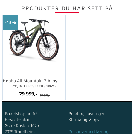
PRODUKTER DU HAR SETT PÅ
43%
Hepha All Mountain 7 Alloy LR SUV L
29", Dark Olive, P101C, 708Wh
29 999,-
52 999,-
Boardshop.no AS
Betalingsløsninger:
Hovedkontor
Klarna og Vipps
Østre Rosten 102b
7075 Trondheim
Personvernerklæring