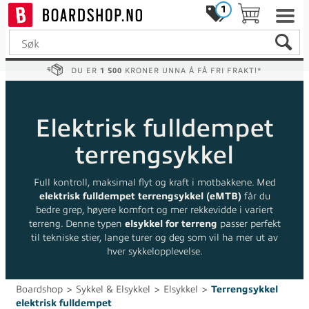
1
DU ER
1 500
KRONER UNNA Å FÅ FRI FRAKT!*
Elektrisk fulldempet
terrengsykkel
Full kontroll, maksimal flyt og kraft i motbakkene. Med
elektrisk fulldempet terrengsykkel (eMTB)
får du
bedre grep, høyere komfort og mer rekkevidde i variert
terreng. Denne typen
elsykkel for terreng
passer perfekt
til tekniske stier, lange turer og deg som vil ha mer ut av
hver sykkelopplevelse.
Boardshop
>
Sykkel & Elsykkel
>
Elsykkel
>
Terrengsykkel
elektrisk fulldempet