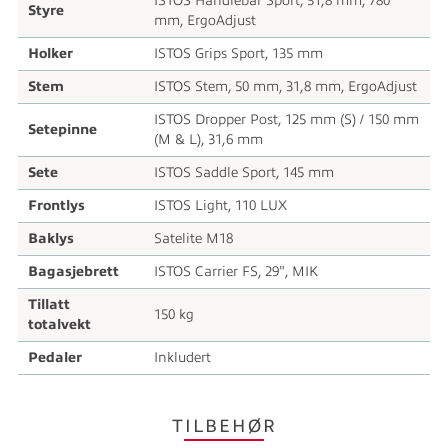
ISTOS Handlebar Sport, 31,8 mm, 780
Styre
mm, ErgoAdjust
Holker
ISTOS Grips Sport, 135 mm
Stem
ISTOS Stem, 50 mm, 31,8 mm, ErgoAdjust
ISTOS Dropper Post, 125 mm (S) / 150 mm
Setepinne
(M & L), 31,6 mm
Sete
ISTOS Saddle Sport, 145 mm
Frontlys
ISTOS Light, 110 LUX
Baklys
Satelite M18
Bagasjebrett
ISTOS Carrier FS, 29", MIK
Tillatt
150 kg
totalvekt
Pedaler
Inkludert
TILBEHØR