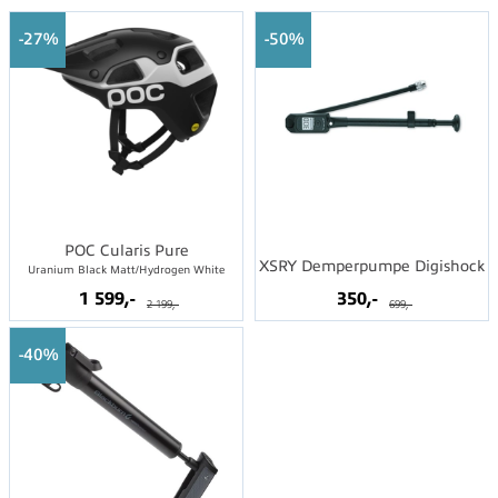
27%
50%
POC Cularis Pure
XSRY Demperpumpe Digishock
Uranium Black Matt/Hydrogen White
1 599,-
350,-
2 199,-
699,-
40%