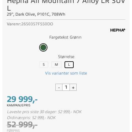
Hepha All Mountain 7 Alloy LR SUV
L
29", Dark Olive, P101C, 708Wh
Varenr:
2650357FS50DO
Fargetekst
Grønn
Størrelse
S
M
L
Vis varianter som liste
-
+
29 999,-
KAMPANJEPRIS
Laveste pris siste 30 dager: 52 999,- NOK
Ordinærpris: 52 999,- NOK
52 999,-
FØRPRIS