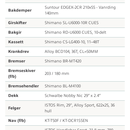
Suntour EDGEX-2CR 210x55 - Vanrding
Bakdemper
140mm
Girskifter
Shimano SL-U6000-10R CUES
Bakgir
Shimano RD-U6000 CUES, 10-delt
Kassett
Shimano CS-LG400-10, 11–48T
Krankdrev
Alloy BCD104, 36T, CL=50MM
Bremser
Shimano BR-MT420
Bremseskiver
203 / 180 mm
(f/b)
Bremsehendler
Shimano BL-M4100
Dekk
Schwalbe Nobby Nic 29” x 2.4”
ISTOS Rim, 29", Alloy Sport, 622x25, 36
Felger
hull
Nav (f/b)
KT-T50F / KT-DCR1S5EN