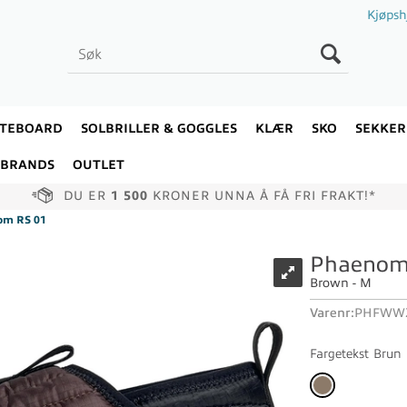
Kjøpsh
ATEBOARD
SOLBRILLER & GOGGLES
KLÆR
SKO
SEKKER
BRANDS
OUTLET
DU ER
1 500
KRONER UNNA Å FÅ FRI FRAKT!*
om RS 01
Phaenom
Brown - M
Varenr:
PHFWW2
Fargetekst
Brun