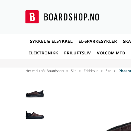
SYKKEL & ELSYKKEL
EL-SPARKESYKLER
SK
ELEKTRONIKK
FRILUFTSLIV
VOLCOM MTB
Her er du nå:
Boardshop
>
Sko
>
Fritidssko
>
Sko
>
Phaen
20%