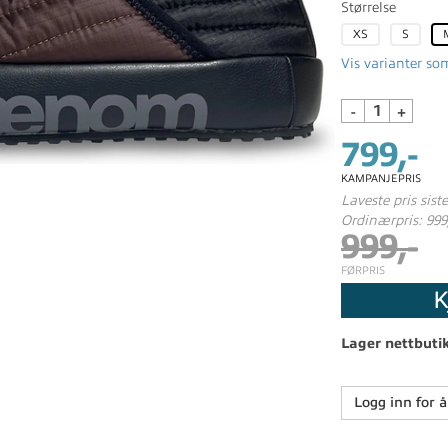
Størrelse
XS
S
Vis varianter som
-
+
799,-
KAMPANJEPRIS
Laveste pris sist
Ordinærpris: 999
999,-
FØRPRIS
K
Lager nettbuti
Logg inn for å