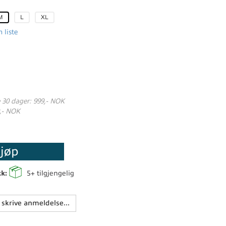
M
L
XL
 liste
e 30 dager: 999,- NOK
,- NOK
jøp
kk:
5+
tilgjengelig
 skrive anmeldelse...