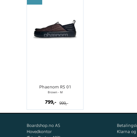
Phaenom RS 01
Brown - M
799,-
999,-
Boardshop.no AS
Betalingsl
Hovedkontor
Klarna og