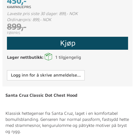
450,-
KAMPANJEPRIS
Laveste pris siste 30 dager: 899,- NOK
Ordinærpris: 899,- NOK
899,-
FØRPRIS
Kjøp
Lager nettbutikk:
1
tilgjengelig
Logg inn for å skrive anmeldelse...
Santa Cruz Classic Dot Chest Hood
Klassisk hettegenser fra Santa Cruz, laget i en komfortabel
bomullsblanding. Genseren har normal passform, fastsydd hette
med strammesnor, kengurulomme og påtrykte motiver på bryst
og rygg.