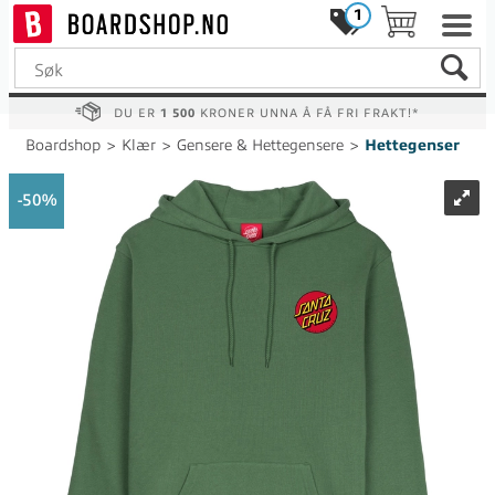
1
DU ER
1 500
KRONER UNNA Å FÅ FRI FRAKT!*
Boardshop
>
Klær
>
Gensere & Hettegensere
>
Hettegenser
50%