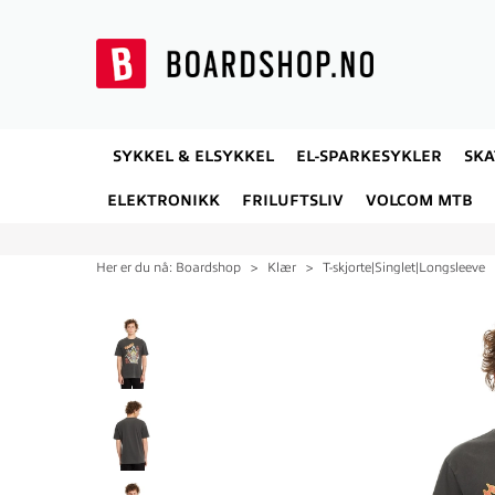
SYKKEL & ELSYKKEL
EL-SPARKESYKLER
SK
ELEKTRONIKK
FRILUFTSLIV
VOLCOM MTB
Her er du nå:
Boardshop
>
Klær
>
T-skjorte|Singlet|Longsleeve
40%