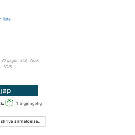
 liste
e 30 dager: 549,- NOK
,- NOK
jøp
kk:
1
tilgjengelig
 skrive anmeldelse...