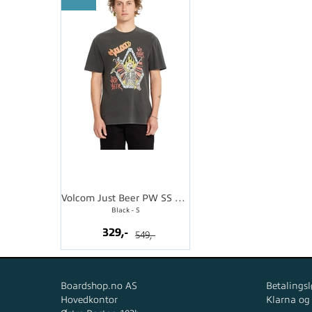
Volcom Just Beer PW SS Tee
Black - S
329,-
549,-
Boardshop.no AS
Betalingsl
Hovedkontor
Klarna og