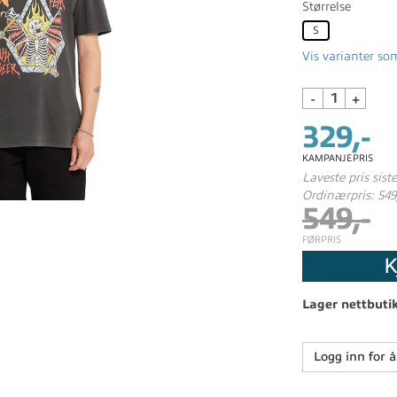
Størrelse
S
Vis varianter som
-
+
329,-
KAMPANJEPRIS
Laveste pris sist
Ordinærpris: 549
549,-
FØRPRIS
K
Lager nettbuti
Logg inn for å