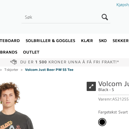
Kjøpsh
ATEBOARD
SOLBRILLER & GOGGLES
KLÆR
SKO
SEKKER
BRANDS
OUTLET
DU ER
1 500
KRONER UNNA Å FÅ FRI FRAKT!*
>
T-skjorter
>
Volcom Just Beer PW SS Tee
Volcom J
Black - S
Varenr:
A521255
Fargetekst
Svart