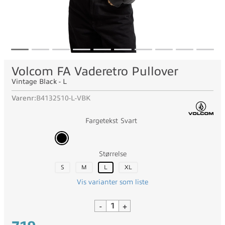
Volcom FA Vaderetro Pullover
Vintage Black - L
Varenr:
B4132510-L-VBK
Fargetekst
Svart
Størrelse
S
M
L
XL
Vis varianter som liste
-
+