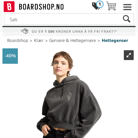
1
DU ER
1 500
KRONER UNNA Å FÅ FRI FRAKT!*
Boardshop
>
Klær
>
Gensere & Hettegensere
>
Hettegenser
40%