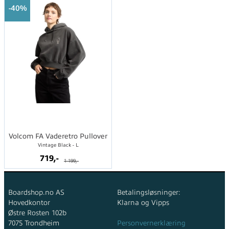
40%
Volcom FA Vaderetro Pullover
Vintage Black - L
719,-
1 199,-
Boardshop.no AS
Betalingsløsninger:
Hovedkontor
Klarna og Vipps
Østre Rosten 102b
7075 Trondheim
Personvernerklæring