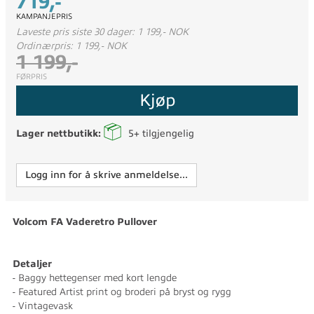
719,-
KAMPANJEPRIS
Laveste pris siste 30 dager: 1 199,- NOK
Ordinærpris: 1 199,- NOK
1 199,-
FØRPRIS
Kjøp
Lager nettbutikk:
5+
tilgjengelig
Logg inn for å skrive anmeldelse...
Volcom FA Vaderetro Pullover
Detaljer
- Baggy hettegenser med kort lengde
- Featured Artist print og broderi på bryst og rygg
- Vintagevask