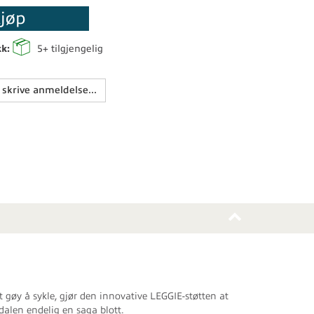
jøp
kk:
5+
tilgjengelig
 skrive anmeldelse...
 gøy å sykle, gjør den innovative LEGGIE-støtten at
edalen endelig en saga blott.