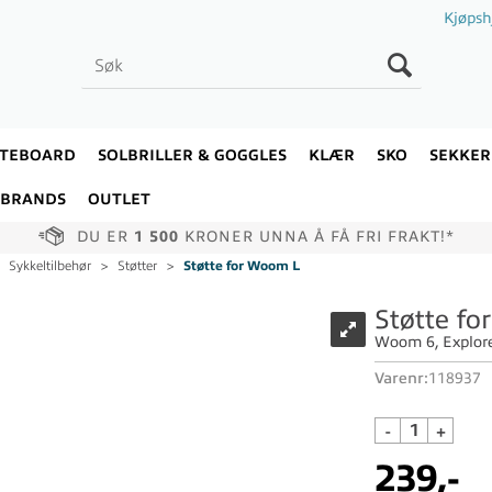
Kjøpsh
ATEBOARD
SOLBRILLER & GOGGLES
KLÆR
SKO
SEKKER
BRANDS
OUTLET
DU ER
1 500
KRONER UNNA Å FÅ FRI FRAKT!*
>
Sykkeltilbehør
>
Støtter
>
Støtte for Woom L
Støtte f
Woom 6, Explore 6
Varenr:
118937
-
+
239,-