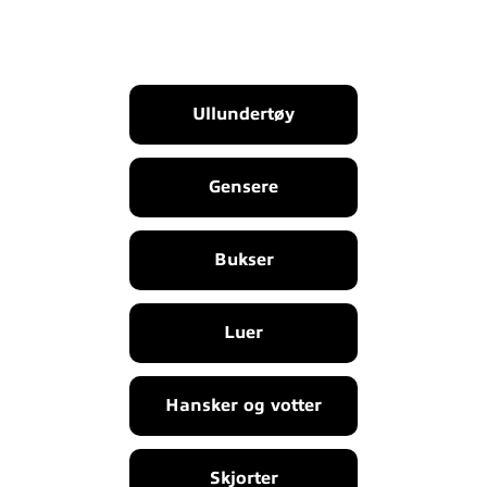
Ullundertøy
Gensere
Bukser
Luer
Hansker og votter
Skjorter