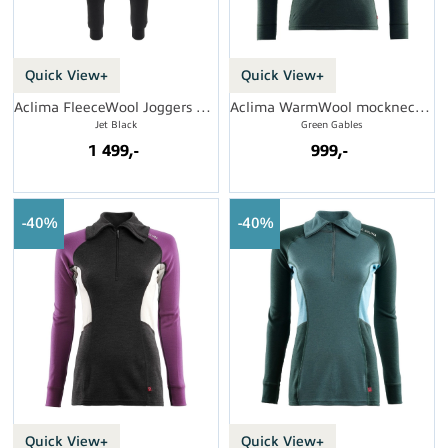
Quick View+
Quick View+
Aclima FleeceWool Joggers W's
Aclima WarmWool mockneck M's
Jet Black
Green Gables
1 499,-
999,-
40%
40%
Quick View+
Quick View+