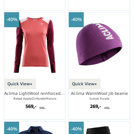
40%
40%
Quick View+
Quick View+
Aclima LightWool reinforced crew W's
Aclima WarmWool jib beanie
Baked Apple/Zinfandel/Nature
Sunset Purple
569,-
269,-
949,-
449,-
40%
40%