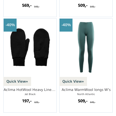
569,-
509,-
949,-
849,-
40%
40%
Quick View+
Quick View+
Aclima HotWool Heavy Liner Mittens
Aclima WarmWool longs W's
Jet Black
North Atlantic
197,-
509,-
329,-
849,-