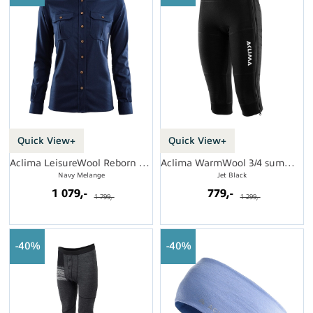
Quick View+
Quick View+
Aclima LeisureWool Reborn shirt W's
Aclima WarmWool 3/4 summit longs W's
Navy Melange
Jet Black
1 079,-
779,-
1 799,-
1 299,-
40%
40%