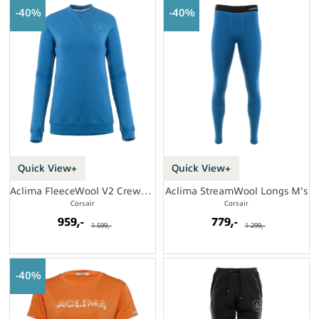
40%
40%
Quick View+
Quick View+
Aclima FleeceWool V2 Crewneck W's
Aclima StreamWool Longs M's
Corsair
Corsair
959,-
779,-
1 599,-
1 299,-
40%