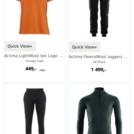
Quick View+
Quick View+
Aclima LightWool tee Logo W's
Aclima FleeceWool Joggers M's
Orange Tiger
Jet Black
449,-
1 499,-
749,-