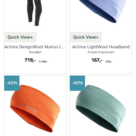
Quick View+
Quick View+
Aclima DesignWool Marius longs M's
Aclima LightWool Headband
Norefjell
Purple Impression
719,-
167,-
1 199,-
279,-
40%
40%