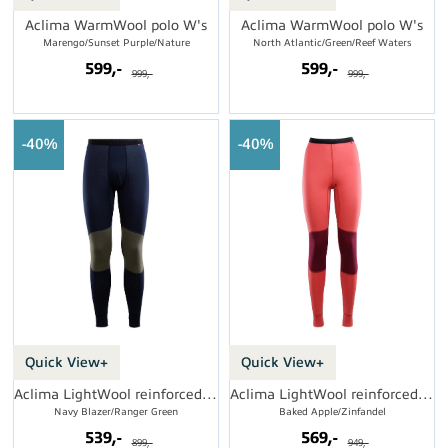
Aclima WarmWool polo W's
Aclima WarmWool polo W's
Marengo/Sunset Purple/Nature
North Atlantic/Green/Reef Waters
599,-
599,-
999,-
999,-
40%
40%
Quick View+
Quick View+
Aclima LightWool reinforced longs M's
Aclima LightWool reinforced longs W's
Navy Blazer/Ranger Green
Baked Apple/Zinfandel
539,-
569,-
899,-
949,-