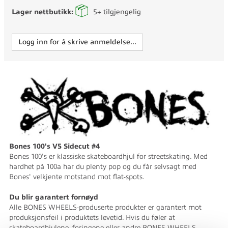
Lager nettbutikk:
5+
tilgjengelig
Logg inn for å skrive anmeldelse...
Bones 100's V5 Sidecut #4
Bones 100's er klassiske skateboardhjul for streetskating. Med
hardhet på 100a har du plenty pop og du får selvsagt med
Bones' velkjente motstand mot flat-spots.
Du blir garantert fornøyd
Alle BONES WHEELS-produserte produkter er garantert mot
produksjonsfeil i produktets levetid. Hvis du føler at
skateboardhjulene, foringene eller andre BONES WHEELS-