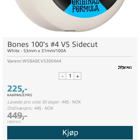
Bones 100's #4 V5 Sidecut
White - 53mm x 31mm/100A
Varenr:
WSBABCV53004A4
-
+
225,-
KAMPANJEPRIS
Laveste pris siste 30 dager: 449,- NOK
Ordinærpris: 449,- NOK
449,-
FØRPRIS
Kjøp