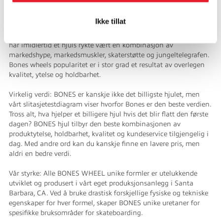
skatehjul er den samme. Et hjul er et hjul er et hjul, sier de
kanskje ofte. Det er faktisk ikke tilfelle. Faktisk er det svært store
Ikke tillat
forskjeller mellom råvarene, produksjonsprosessen,
kvalitetskontrollen og ytelsen til forskjellige hjulmerker. Til nå
har imidlertid et hjuls rykte vært en kombinasjon av
markedshype, markedsmuskler, skaterstøtte og jungeltelegrafen.
Bones wheels popularitet er i stor grad et resultat av overlegen
kvalitet, ytelse og holdbarhet.
Virkelig verdi: BONES er kanskje ikke det billigste hjulet, men
vårt slitasjetestdiagram viser hvorfor Bones er den beste verdien.
Tross alt, hva hjelper et billigere hjul hvis det blir flatt den første
dagen? BONES hjul tilbyr den beste kombinasjonen av
produktytelse, holdbarhet, kvalitet og kundeservice tilgjengelig i
dag. Med andre ord kan du kanskje finne en lavere pris, men
aldri en bedre verdi.
Vår styrke: Alle BONES WHEEL unike formler er utelukkende
utviklet og produsert i vårt eget produksjonsanlegg i Santa
Barbara, CA. Ved å bruke drastisk forskjellige fysiske og tekniske
egenskaper for hver formel, skaper BONES unike uretaner for
spesifikke bruksområder for skateboarding.