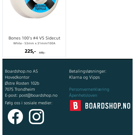
Bones 100's #4 V5 Sidecut
White - 53mm x 31mm/100A
225,-
449,-
Boardshop.no AS
Betalingsløsninger:
Hovedkontor
Klarna og Vipps
Østre Rosten 102b
7075 Trondheim
Personvernerklæring
E-post: post@boardshop.no
Åpenhetsloven
Følg oss i sosiale medier: