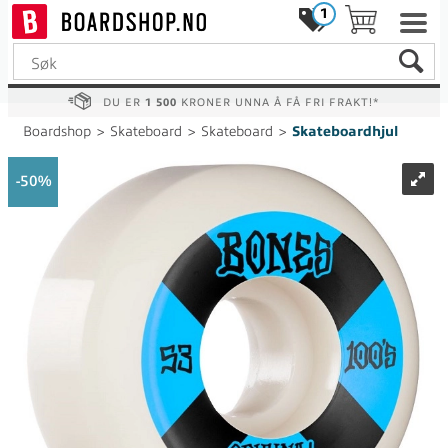
1
DU ER
1 500
KRONER UNNA Å FÅ FRI FRAKT!*
Boardshop
>
Skateboard
>
Skateboard
>
Skateboardhjul
50%