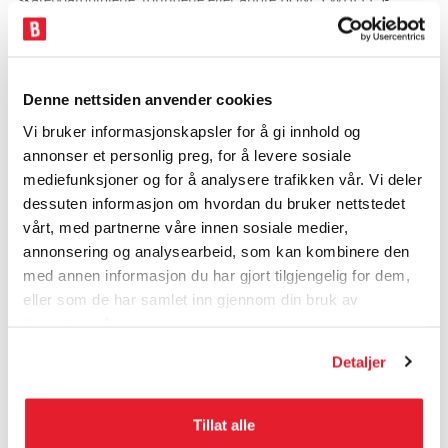
produkter var defekte, kan du sende det tilbake til oss,
fraktbetalt. Vi vil inspisere den og gi deg beskjed om funnene
våre. Hvis vi bestemmer at ditt returnerte produkt var defekt eller
ikke ga rimelig service, vil vi erstatte det produktet med et
Denne nettsiden anvender cookies
lignende tilgjengelig produkt av samme eller bedre kvalitet og
betale for frakten tilbake til deg. Du kan sende inn flere
Vi bruker informasjonskapsler for å gi innhold og
produkter for å bli inspisert for retur. Vi vil vurdere hvert produkt
annonser et personlig preg, for å levere sosiale
separat og erstatte alle produkter som er funnet å være defekte.
mediefunksjoner og for å analysere trafikken vår. Vi deler
Egenskaper:
dessuten informasjon om hvordan du bruker nettstedet
- Kjerne: Ingen
vårt, med partnerne våre innen sosiale medier,
- Diameter: 53 mm
annonsering og analysearbeid, som kan kombinere den
- Bredde: 31 mm
med annen informasjon du har gjort tilgjengelig for dem,
- Hardhet: 100a
eller som de har samlet inn gjennom din bruk av
- Formel: SBA
- Foreslått bruk: Gate
tjenestene deres.
- Overflate: Glatt
- Form: V5
Detaljer
Om BONES WHEELS
Tillat alle
Produktytelse: Mange skatere antar at ytelsen og kvaliteten på