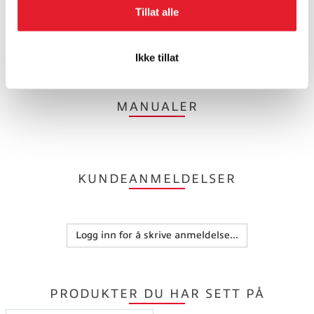
Warning
: Chesty er laget for personer over 14 år. Skader kan
Tillat alle
oppstå ved sammenstøt og forsiktighet bør utvises ved bruk,
spesielt ved store hastigheter.
Ikke tillat
Kompatibel med: Alle GoPro kamera
MANUALER
KUNDEANMELDELSER
Logg inn for å skrive anmeldelse...
PRODUKTER DU HAR SETT PÅ