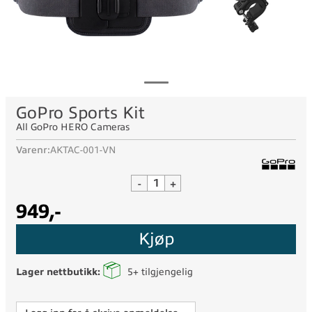
GoPro Sports Kit
All GoPro HERO Cameras
Varenr:
AKTAC-001-VN
-
+
949,-
Kjøp
Lager nettbutikk:
5+
tilgjengelig