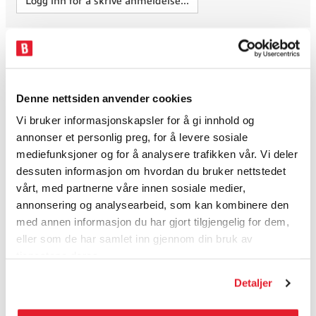
Logg inn for å skrive anmeldelse...
GoPro Sports Kit
Sports kit fra GoPro inneholder to av våre mest populære
monteringsløsninger for fartsfylte aktiviteter som sykling,
Denne nettsiden anvender cookies
ski/snowboard, padling og annet. Produktpakken inneholder
Chesty (sele for montering på bryst) og Handlebar/Seatpost/Pole
Vi bruker informasjonskapsler for å gi innhold og
Mount for montering på rør, grener og annet av varierende
annonser et personlig preg, for å levere sosiale
dimensjoner. Pakken leveres i en praktisk oppbevaringsboks med
mediefunksjoner og for å analysere trafikken vår. Vi deler
plass til kamera.
dessuten informasjon om hvordan du bruker nettstedet
vårt, med partnerne våre innen sosiale medier,
To av våre mest populære monteringslønsinger for
actionfylte aktiviteter.
annonsering og analysearbeid, som kan kombinere den
Chesty (sele for montering på bryst) muliggjør spennende
med annen informasjon du har gjort tilgjengelig for dem,
filming fra din synsvinkel.
eller som de har samlet inn gjennom din bruk av
Handlebar/Seatpost/Pole Mount monteres til rør, staver og
tjenestene deres.
grener med ulik tykkelse.
Pakken leveres i en oppbevaringsboks med plass til kamera
Detaljer
slik at du har alt utstyr samlet på ett sted.