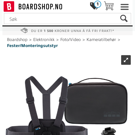
1
DU ER
1 500
KRONER UNNA Å FÅ FRI FRAKT!*
Boardshop
>
Elektronikk
>
Foto/Video
>
Kameratilbehør
>
Fester/Monteringsutstyr