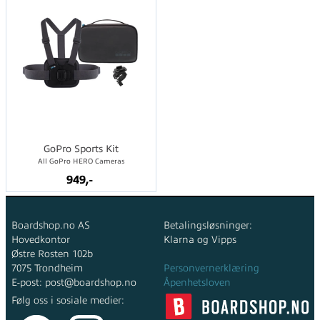
GoPro Sports Kit
All GoPro HERO Cameras
949,-
Boardshop.no AS
Betalingsløsninger:
Hovedkontor
Klarna og Vipps
Østre Rosten 102b
7075 Trondheim
Personvernerklæring
E-post: post@boardshop.no
Åpenhetsloven
Følg oss i sosiale medier: