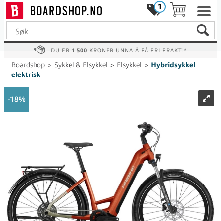
1
DU ER
1 500
KRONER UNNA Å FÅ FRI FRAKT!*
Boardshop
>
Sykkel & Elsykkel
>
Elsykkel
>
Hybridsykkel
elektrisk
18%