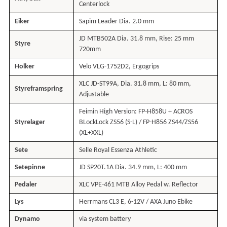
Centerlock
Eiker
Sapim Leader Dia. 2.0 mm
JD MTB502A Dia. 31.8 mm, Rise: 25 mm
Styre
720mm
Holker
Velo VLG-1752D2, Ergogrips
XLC JD-ST99A, Dia. 31.8 mm, L: 80 mm,
Styreframspring
Adjustable
Feimin High Version: FP-H858U + ACROS
Styrelager
BLockLock ZS56 (S-L) / FP-H856 ZS44/ZS56
(XL+XXL)
Sete
Selle Royal Essenza Athletic
Setepinne
JD SP20T.1A Dia. 34.9 mm, L: 400 mm
Pedaler
XLC VPE-461 MTB Alloy Pedal w. Reflector
Lys
Herrmans CL3 E, 6-12V / AXA Juno Ebike
Dynamo
via system battery