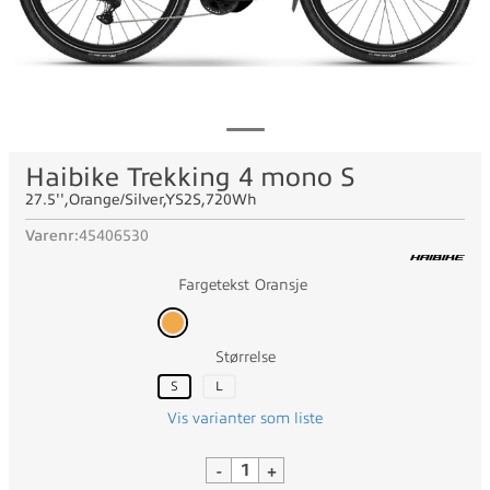
Haibike Trekking 4 mono S
27.5'',Orange/Silver,YS2S,720Wh
Varenr:
45406530
Fargetekst
Oransje
Størrelse
S
L
Vis varianter som liste
-
+