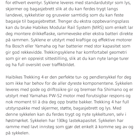
for ethvert eventyr. Syklene leveres med standardutstyr som lys,
skjermer og bagasjebrett slik at du kan ferdes trygt langs
landevei, sykkelstier og grusveier samtidig som du kan feste
bagasje til bagasjebrettet. Trenger du ekstra oppbevaringsplass
kan du bruke Habikes Modular Rail System (MRS) som enkelt lar
deg montere drikkeflaske, rammeveske eller ekstra batteri direkte
på rammen. Syklene er utstyrt med kraftige og effektive motorer
fra Bosch eller Yamaha og har batterier med stor kapasitet som
gir god rekkevidde. Trekkingsyklene har komfortabel geometri
som gir en oppreist sittestilling, slik at du kan nyte lange turer
og ha full oversikt over traffikbildet.
Haibikes Trekking 4 er den perfekte tur- og pendlersykkel for deg
som ikke har behov for de aller dyreste komponentene. Sykkelen
leveres med gode og driftssikre gir og bremser fra Shimano og er
utstyrt med Yamahas PW-S2 motor med forutsigbar respons og
nok moment til å dra deg opp bratte bakker. Trekking 4 har full
utstyrspakke med skjermer, støtte, bagasjebrett og lys. Med
denne sykkelen kan du ferdes trygt og nyte sykkelturen, selv i
høstmørket. Sykkelen har 130kg lastekapasitet. Sykkelen har
ramme med lavt innsteg som gjør det enkelt å komme seg av og
på sykkelen.