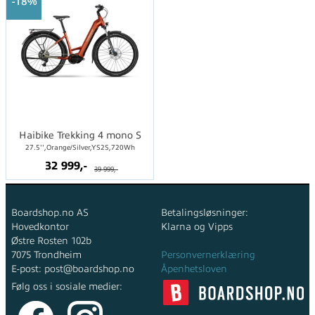
18%
Haibike Trekking 4 mono S
27.5'',Orange/Silver,YS2S,720Wh
32 999,-
39 999,-
Boardshop.no AS
Betalingsløsninger:
Hovedkontor
Klarna og Vipps
Østre Rosten 102b
7075 Trondheim
Personvernerklæring
E-post: post@boardshop.no
Åpenhetsloven
Følg oss i sosiale medier: