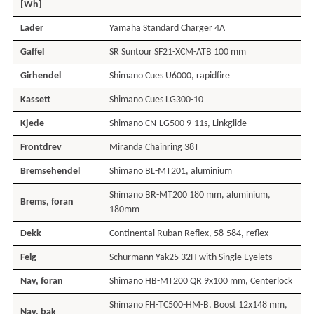
[Wh]
Lader
Yamaha Standard Charger 4A
Gaffel
SR Suntour SF21-XCM-ATB 100 mm
Girhendel
Shimano Cues U6000, rapidfire
Kassett
Shimano Cues LG300-10
Kjede
Shimano CN-LG500 9-11s, Linkglide
Frontdrev
Miranda Chainring 38T
Bremsehendel
Shimano BL-MT201, aluminium
Shimano BR-MT200 180 mm, aluminium,
Brems, foran
180mm
Dekk
Continental Ruban Reflex, 58-584, reflex
Felg
Schürmann Yak25 32H with Single Eyelets
Nav, foran
Shimano HB-MT200 QR 9x100 mm, Centerlock
Shimano FH-TC500-HM-B, Boost 12x148 mm,
Nav, bak