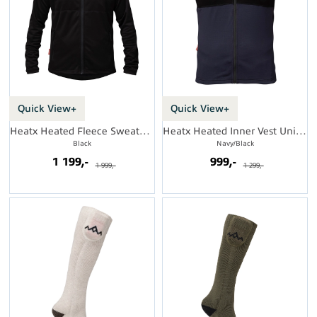
Quick View+
Quick View+
Heatx Heated Fleece Sweater Mens
Heatx Heated Inner Vest Unisex
Black
Navy/Black
1 199,-
999,-
1 999,-
1 299,-