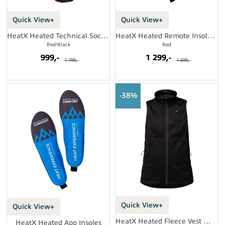
Quick View+
Quick View+
HeatX Heated Technical Socks w/batt.
HeatX Heated Remote Insoles V2
Red/Black
Red
999,-
1 299,-
1 799,-
1 699,-
38%
Quick View+
Quick View+
HeatX Heated Fleece Vest Womens
HeatX Heated App Insoles