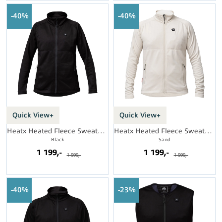
40%
40%
Quick View+
Quick View+
Heatx Heated Fleece Sweater Womens
Heatx Heated Fleece Sweater Mens
Black
Sand
1 199,-
1 199,-
1 999,-
1 999,-
40%
23%