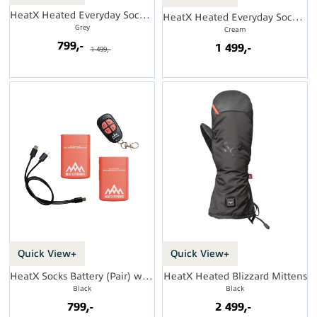
HeatX Heated Everyday Socks w/batt. V2
HeatX Heated Everyday Socks w/batt. V2
Grey
Cream
799,-
1 499,-
1 499,-
Quick View+
Quick View+
HeatX Socks Battery (Pair) w/remote V2
HeatX Heated Blizzard Mittens
Black
Black
799,-
2 499,-