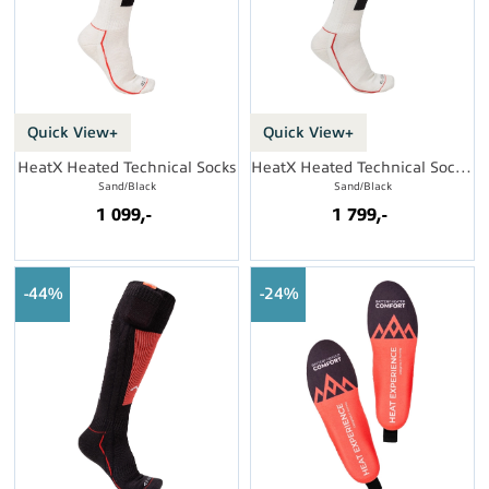
Quick View+
Quick View+
HeatX Heated Technical Socks
HeatX Heated Technical Socks w/batt.
Sand/Black
Sand/Black
1 099,-
1 799,-
44%
24%