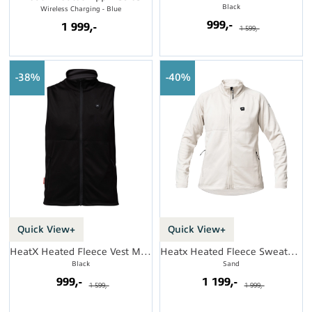
Black
Wireless Charging - Blue
999,-
1 999,-
1 599,-
38%
40%
Quick View+
Quick View+
HeatX Heated Fleece Vest Mens
Heatx Heated Fleece Sweater Womens
Black
Sand
999,-
1 199,-
1 599,-
1 999,-