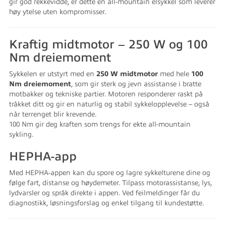
gir god rekkevidde, er dette en all-mountain elsykkel som leverer
høy ytelse uten kompromisser.
Kraftig midtmotor – 250 W og 100
Nm dreiemoment
Sykkelen er utstyrt med en
250 W midtmotor
med hele
100
Nm dreiemoment
, som gir sterk og jevn assistanse i bratte
motbakker og tekniske partier. Motoren responderer raskt på
tråkket ditt og gir en naturlig og stabil sykkelopplevelse – også
når terrenget blir krevende.
100 Nm gir deg kraften som trengs for ekte all-mountain
sykling.
HEPHA-app
Med HEPHA-appen kan du spore og lagre sykkelturene dine og
følge fart, distanse og høydemeter. Tilpass motorassistanse, lys,
lydvarsler og språk direkte i appen. Ved feilmeldinger får du
diagnostikk, løsningsforslag og enkel tilgang til kundestøtte.