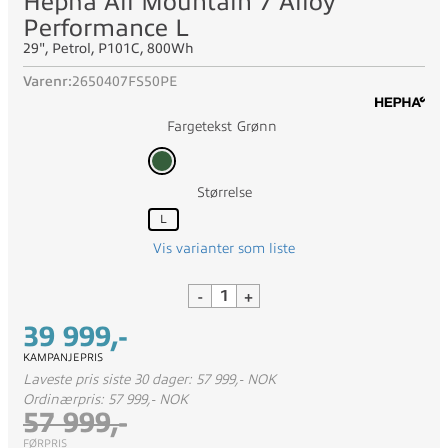
Hepha All Mountain 7 Alloy
Performance L
29", Petrol, P101C, 800Wh
Varenr:
2650407FS50PE
Fargetekst
Grønn
Størrelse
L
Vis varianter som liste
-
+
39 999,-
KAMPANJEPRIS
Laveste pris siste 30 dager: 57 999,- NOK
Ordinærpris: 57 999,- NOK
57 999,-
FØRPRIS