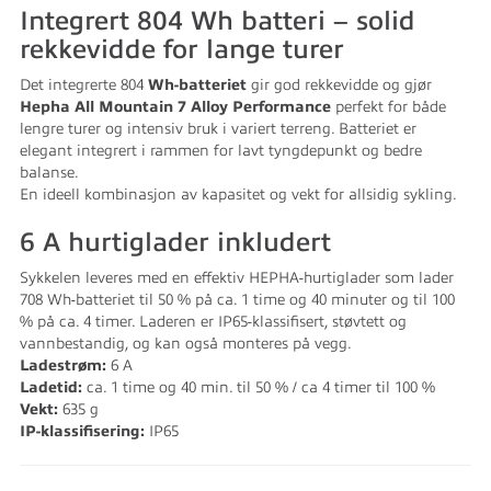
Integrert 804 Wh batteri – solid
rekkevidde for lange turer
Det integrerte 804
Wh-batteriet
gir god rekkevidde og gjør
Hepha All Mountain 7 Alloy Performance
perfekt for både
lengre turer og intensiv bruk i variert terreng. Batteriet er
elegant integrert i rammen for lavt tyngdepunkt og bedre
balanse.
En ideell kombinasjon av kapasitet og vekt for allsidig sykling.
6 A hurtiglader inkludert
Sykkelen leveres med en effektiv HEPHA-hurtiglader som lader
708 Wh-batteriet til 50 % på ca. 1 time og 40 minuter og til 100
% på ca. 4 timer. Laderen er IP65-klassifisert, støvtett og
vannbestandig, og kan også monteres på vegg.
Ladestrøm:
6 A
Ladetid:
ca. 1 time og 40 min. til 50 % / ca 4 timer til 100 %
Vekt:
635 g
IP-klassifisering:
IP65