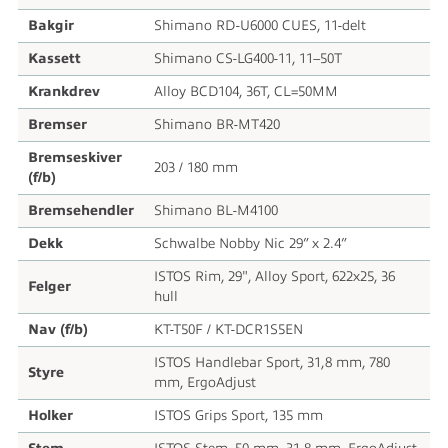
Bakgir
Shimano RD-U6000 CUES, 11-delt
Kassett
Shimano CS-LG400-11, 11–50T
Krankdrev
Alloy BCD104, 36T, CL=50MM
Bremser
Shimano BR-MT420
Bremseskiver
203 / 180 mm
(f/b)
Bremsehendler
Shimano BL-M4100
Dekk
Schwalbe Nobby Nic 29” x 2.4”
ISTOS Rim, 29", Alloy Sport, 622x25, 36
Felger
hull
Nav (f/b)
KT-T50F / KT-DCR1S5EN
ISTOS Handlebar Sport, 31,8 mm, 780
Styre
mm, ErgoAdjust
Holker
ISTOS Grips Sport, 135 mm