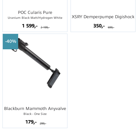
POC Cularis Pure
XSRY Demperpumpe Digishock
Uranium Black Matt/Hydrogen White
1 599,-
350,-
2 199,-
699,-
40%
Blackburn Mammoth Anyvalve
Black - One Size
179,-
299,-