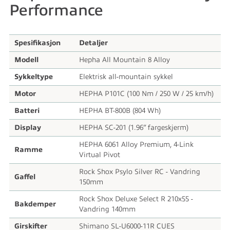
Performance
Spesifikasjon
Detaljer
Modell
Hepha All Mountain 8 Alloy
Sykkeltype
Elektrisk all-mountain sykkel
Motor
HEPHA P101C (100 Nm / 250 W / 25 km/h)
Batteri
HEPHA BT-800B (804 Wh)
Display
HEPHA SC-201 (1.96” fargeskjerm)
HEPHA 6061 Alloy Premium, 4-Link
Ramme
Virtual Pivot
Rock Shox Psylo Silver RC - Vandring
Gaffel
150mm
Rock Shox Deluxe Select R 210x55 -
Bakdemper
Vandring 140mm
Girskifter
Shimano SL-U6000-11R CUES