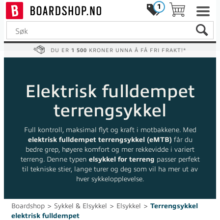
1
DU ER
1 500
KRONER UNNA Å FÅ FRI FRAKT!*
Elektrisk fulldempet
terrengsykkel
Full kontroll, maksimal flyt og kraft i motbakkene. Med
elektrisk fulldempet terrengsykkel (eMTB)
får du
bedre grep, høyere komfort og mer rekkevidde i variert
terreng. Denne typen
elsykkel for terreng
passer perfekt
til tekniske stier, lange turer og deg som vil ha mer ut av
hver sykkelopplevelse.
Boardshop
>
Sykkel & Elsykkel
>
Elsykkel
>
Terrengsykkel
elektrisk fulldempet