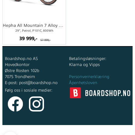
Hepha All Mountain 7 Alloy Performance L
29", Petrol, P101C, 800Wh
39 999,-
57 999,-
Boardshop.no AS
Betalingsløsninger:
Hovedkontor
Klarna og Vipps
Østre Rosten 102b
7075 Trondheim
Personvernerklæring
E-post: post@boardshop.no
Åpenhetsloven
Følg oss i sosiale medier:
Copyright © 2026 Boardshop.no AS - All rights reserved