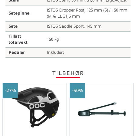
Stem
ISTOS Stem, 50 mm, 31,8 mm, ErgoAdjust
ISTOS Dropper Post, 125 mm (S) / 150 mm
Setepinne
(M & L), 31,6 mm
Sete
ISTOS Saddle Sport, 145 mm
Tillatt
150 kg
totalvekt
Pedaler
Inkludert
TILBEHØR
27%
50%