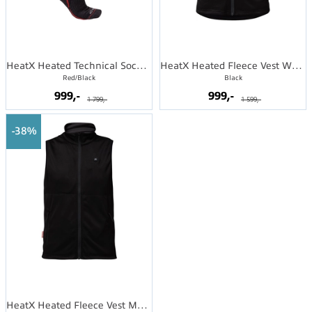
HeatX Heated Technical Socks w/batt.
HeatX Heated Fleece Vest Womens
Red/Black
Black
999,-
999,-
1 799,-
1 599,-
38%
HeatX Heated Fleece Vest Mens