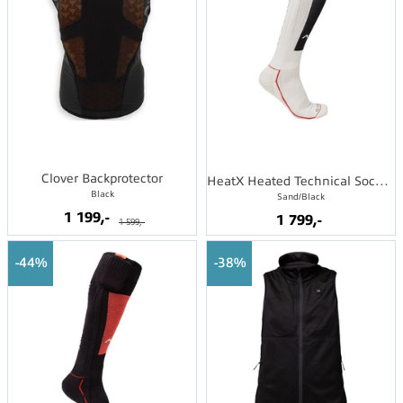
Clover Backprotector
HeatX Heated Technical Socks w/batt.
Black
Sand/Black
1 199,-
1 799,-
1 599,-
44%
38%