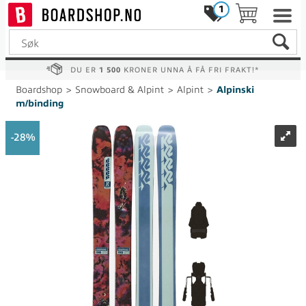
1
DU ER
1 500
KRONER UNNA Å FÅ FRI FRAKT!*
Boardshop
>
Snowboard & Alpint
>
Alpint
>
Alpinski
m/binding
28%