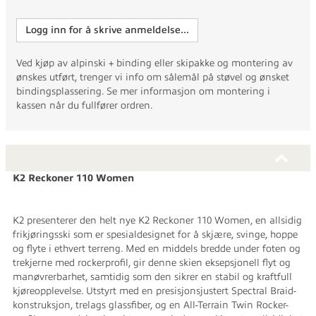
Logg inn for å skrive anmeldelse...
Ved kjøp av alpinski + binding eller skipakke og montering av
ønskes utført, trenger vi info om sålemål på støvel og ønsket
bindingsplassering. Se mer informasjon om montering i
kassen når du fullfører ordren.
K2 Reckoner 110 Women
K2 presenterer den helt nye K2 Reckoner 110 Women, en allsidig
frikjøringsski som er spesialdesignet for å skjære, svinge, hoppe
og flyte i ethvert terreng. Med en middels bredde under foten og
trekjerne med rockerprofil, gir denne skien eksepsjonell flyt og
manøvrerbarhet, samtidig som den sikrer en stabil og kraftfull
kjøreopplevelse. Utstyrt med en presisjonsjustert Spectral Braid-
konstruksjon, trelags glassfiber, og en All-Terrain Twin Rocker-