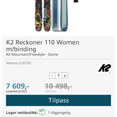
K2 Reckoner 110 Women
m/binding
All Mountain/Freestyle - Dame
Varenr:
226785
-
+
7 609,-
10 498,-
KAMPANJEPRIS
FØRPRIS
Tilpass
Lager nettbutikk:
1
tilgjengelig