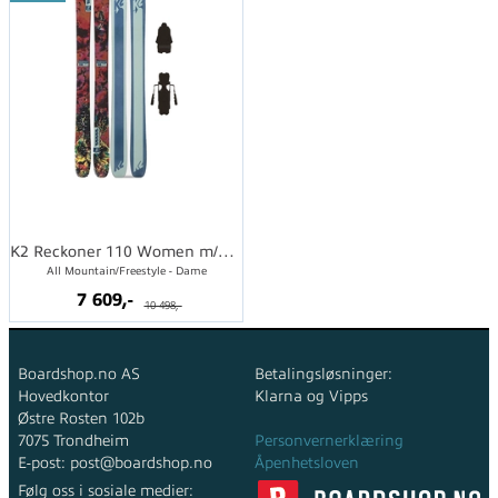
K2 Reckoner 110 Women m/binding
All Mountain/Freestyle - Dame
7 609,-
10 498,-
Boardshop.no AS
Betalingsløsninger:
Hovedkontor
Klarna og Vipps
Østre Rosten 102b
7075 Trondheim
Personvernerklæring
E-post: post@boardshop.no
Åpenhetsloven
Følg oss i sosiale medier: