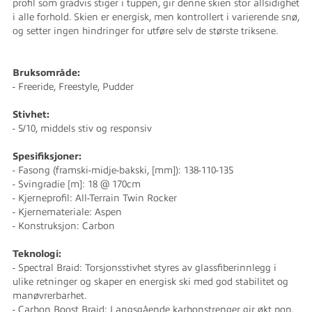
profil som gradvis stiger i tuppen, gir denne skien stor allsidighet
i alle forhold. Skien er energisk, men kontrollert i varierende snø,
og setter ingen hindringer for utføre selv de største triksene.
Bruksområde:
- Freeride, Freestyle, Pudder
Stivhet:
- 5/10, middels stiv og responsiv
Spesifiksjoner:
- Fasong (framski-midje-bakski, [mm]): 138-110-135
- Svingradie [m]: 18 @ 170cm
- Kjerneprofil: All-Terrain Twin Rocker
- Kjernemateriale: Aspen
- Konstruksjon: Carbon
Teknologi:
- Spectral Braid: Torsjonsstivhet styres av glassfiberinnlegg i
ulike retninger og skaper en energisk ski med god stabilitet og
manøvrerbarhet.
- Carbon Boost Braid: Langsgående karbonstrenger gir økt pop.