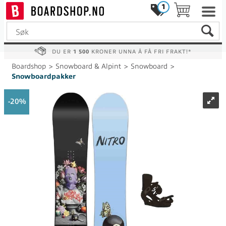
1
DU ER
1 500
KRONER UNNA Å FÅ FRI FRAKT!*
Boardshop
>
Snowboard & Alpint
>
Snowboard
>
Snowboardpakker
20%