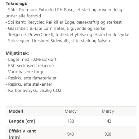
Teknologi:
- Såle: Premium Extruded FH Base, lettstelt og anvdendelig
under alle forhold
- Stålkant: Recycled Railkiller Edge, bærekraftig og sterkest
- Glassfiber: Bi-Lite Laminates, tilgivende og sterke
- Trekjerne: PowerCore II, forbedret ytelse og ekstra bruddstyrke
- Sidevegger: Ureshred Sidewalls, slitersterk og følsom
Miljøtiltak:
- Laget med 100% solkraft
- FSC-sertifisert trekjerne
- Vannbaserte farger
- Resirkulerte råmaterialer
- Resirkulerte stålkanter
- Karbonavtrykk: 26,2kg CO2
Modell
Mercy
Mercy
Lengde [cm]
138
142
Effektiv kant
940
960
[mm]