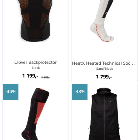
Clover Backprotector
HeatX Heated Technical Socks w/batt.
Black
Sand/Black
1 199,-
1 799,-
1 599,-
44%
38%