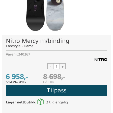
Nitro Mercy m/binding
Freestyle - Dame
Varenr:
240267
-
+
6 958,-
8 698,-
KAMPANJEPRIS
FØRPRIS
Tilpass
Lager nettbutikk:
2
tilgjengelig