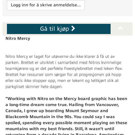
Logg inn for å skrive anmeldelse...
Gå til kjøp
Nitro Mercy
Nitro Mercy er laget for utøverne du ikke klarer å få ut av
parken. Brettet er utviklet i samarbeid med Nitros kvinnelige
teamkjørere og er det perfekte freestylebrettet med leken flex.
Brettet har ressurser som sørger for at progresjonen på hopp
eller rails ikke stopper opp, men er lekent og lettkjørt slik at
parkgliset skinner hele dagen.
"Working with Nitro on the Mercy board graphic has been
a long-time dream come true. Hailing from Vancouver,
Canada, I grew up boarding Mount Seymour and
Blackcomb Mountain in the 90s. You could say I was
spoiled, spending every possible moment playing on these
mountains with my best friends. Still, it wasn't until
returning from a decade living in Barcelona, Amsterdam,