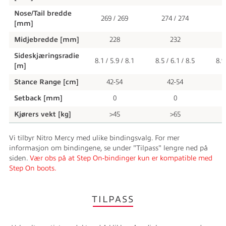
Nose/Tail bredde
269 / 269
274 / 274
2
[mm]
Midjebredde [mm]
228
232
Sideskjæringsradie
8.1 / 5.9 / 8.1
8.5 / 6.1 / 8.5
8.9
[m]
Stance Range [cm]
42-54
42-54
Setback [mm]
0
0
Kjørers vekt [kg]
>45
>65
Vi tilbyr Nitro Mercy med ulike bindingsvalg. For mer
informasjon om bindingene, se under "Tilpass" lengre ned på
siden.
Vær obs på at Step On-bindinger kun er kompatible med
Step On boots.
TILPASS