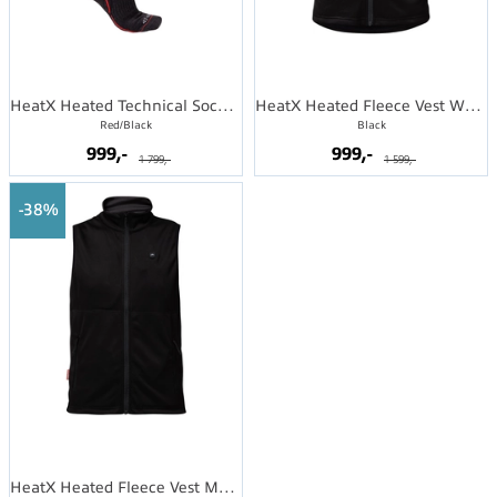
HeatX Heated Technical Socks w/batt.
HeatX Heated Fleece Vest Womens
Red/Black
Black
999,-
999,-
1 799,-
1 599,-
38%
HeatX Heated Fleece Vest Mens