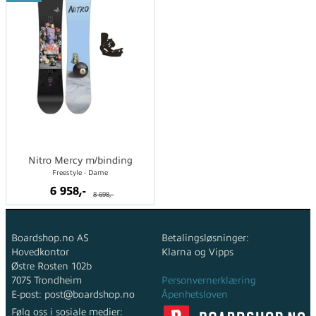
Nitro Mercy m/binding
Freestyle - Dame
6 958,-
8 698,-
Boardshop.no AS
Betalingsløsninger:
Hovedkontor
Klarna og Vipps
Østre Rosten 102b
7075 Trondheim
Personvernerklæring
E-post: post@boardshop.no
Åpenhetsloven
Følg oss i sosiale medier: