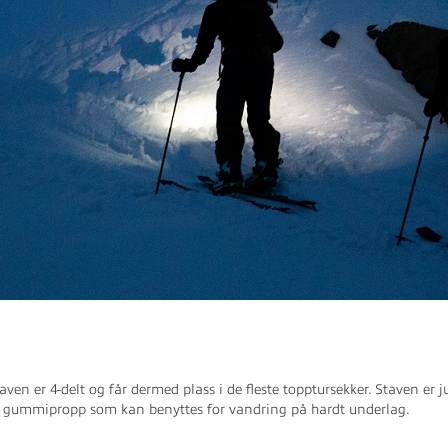
n er 4-delt og får dermed plass i de fleste topptursekker. Staven er ju
erer gummipropp som kan benyttes for vandring på hardt underlag.