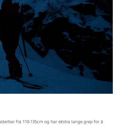
sterbar fra 110-135cm og har ekstra lange grep for å