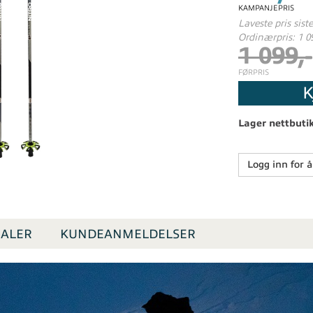
KAMPANJEPRIS
Laveste pris sist
Ordinærpris: 1 0
1 099,-
FØRPRIS
K
Lager nettbuti
Logg inn for å
ALER
KUNDEANMELDELSER