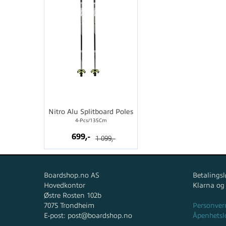
Nitro Alu Splitboard Poles
4-Pcs/135Cm
699,-
1 099,-
Boardshop.no AS
Betalingsl
Hovedkontor
Klarna og
Østre Rosten 102b
7075 Trondheim
Personver
E-post: post@boardshop.no
Åpenhetsl