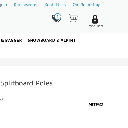
jelp
Kundesenter
Kontakt oss
Om Boardshop
1
Logg inn
 & BAGGER
SNOWBOARD & ALPINT
 Splitboard Poles
OS