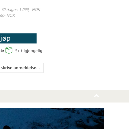
e 30 dager: 1 099,- NOK
99,- NOK
jøp
kk:
5+
tilgjengelig
 skrive anmeldelse...