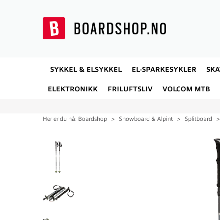
SYKKEL & ELSYKKEL
EL-SPARKESYKLER
SK
ELEKTRONIKK
FRILUFTSLIV
VOLCOM MTB
Her er du nå:
Boardshop
>
Snowboard & Alpint
>
Splitboard
36%