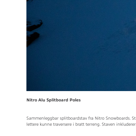
Nitro Alu Splitboard Poles
Sammenleggbar splitboardstav fra Nitro Snowboards. Stave
lettere kunne traversere i bratt terreng. Staven inklud