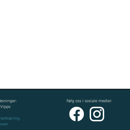
øsninger:
Følg oss i sosiale medier:
 Vipps
nerklæring
oven