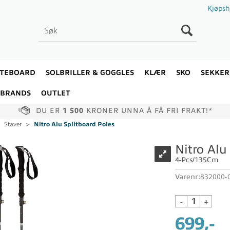
Kjøpsh
ATEBOARD
SOLBRILLER & GOGGLES
KLÆR
SKO
SEKKER
BRANDS
OUTLET
DU ER
1 500
KRONER UNNA Å FÅ FRI FRAKT!*
>
Staver
>
Nitro Alu Splitboard Poles
Nitro Alu
4-Pcs/135Cm
Varenr:
832000-
-
+
699,-