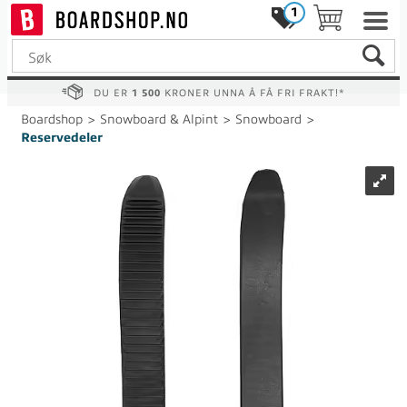
1
DU ER
1 500
KRONER UNNA Å FÅ FRI FRAKT!*
Boardshop
>
Snowboard & Alpint
>
Snowboard
>
Reservedeler