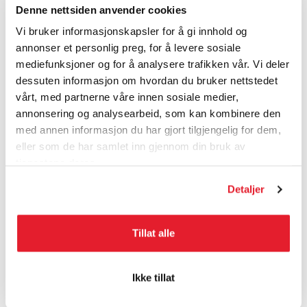
Logg inn for å skrive anmeldelse...
Denne nettsiden anvender cookies
Vi bruker informasjonskapsler for å gi innhold og
annonser et personlig preg, for å levere sosiale
Nitro Ankle Ratchet, 1 pair
mediefunksjoner og for å analysere trafikken vår. Vi deler
dessuten informasjon om hvordan du bruker nettstedet
Nitro Ankle Ratchet, 1 pair
vårt, med partnerne våre innen sosiale medier,
ø 7 mm, 200 mm x 24 mm
annonsering og analysearbeid, som kan kombinere den
med annen informasjon du har gjort tilgjengelig for dem,
CHARGER
STAXX
eller som de har samlet inn gjennom din bruk av
RYTHM
tjenestene deres.
Detaljer
MANUALER
Tillat alle
KUNDEANMELDELSER
Ikke tillat