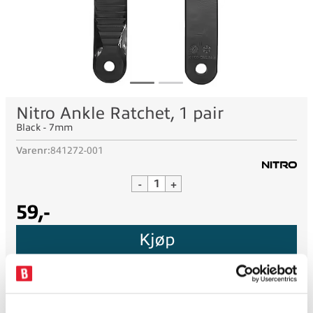
Nitro Ankle Ratchet, 1 pair
Black - 7mm
Varenr:
841272-001
-
+
59,-
Kjøp
Lager nettbutikk:
1
tilgjengelig