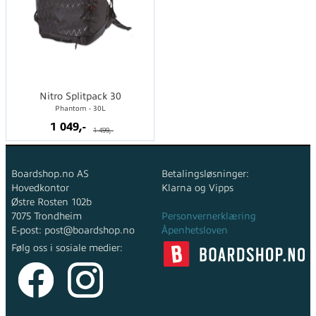
Nitro Splitpack 30
Phantom - 30L
1 049,-
1 499,-
Boardshop.no AS
Betalingsløsninger:
Hovedkontor
Klarna og Vipps
Østre Rosten 102b
7075 Trondheim
Personvernerklæring
E-post: post@boardshop.no
Åpenhetsloven
Følg oss i sosiale medier: