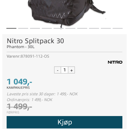
Nitro Splitpack 30
Phantom - 30L
Varenr:
878091-112-OS
-
+
1 049,-
KAMPANJEPRIS
Laveste pris siste 30 dager: 1 499,- NOK
Ordinærpris: 1 499,- NOK
1 499,-
FØRPRIS
Kjøp