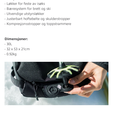
- Løkker for feste av isøks
- Bæresystem for brett og ski
- Utvendige utstyrsløkker
- Justerbart hoftebelte og skulderstropper
- Kompresjonsstropper og toppstrammere
Dimensjoner:
- 30L
- 32 x 53 x 21cm
- 0.92kg