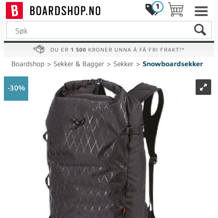
1
DU ER
1 500
KRONER UNNA Å FÅ FRI FRAKT!*
Boardshop
>
Sekker & Bagger
>
Sekker
>
Snowboardsekker
30%