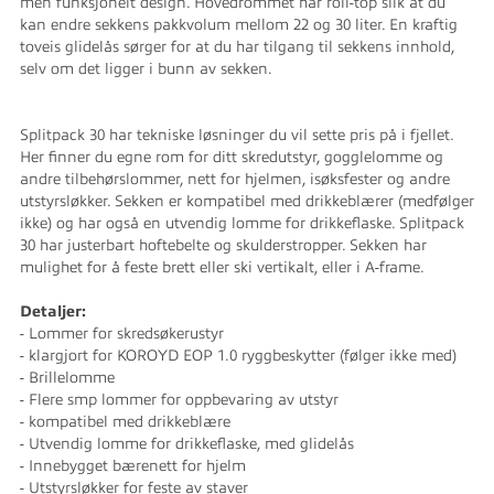
men funksjonelt design. Hovedrommet har roll-top slik at du
kan endre sekkens pakkvolum mellom 22 og 30 liter. En kraftig
toveis glidelås sørger for at du har tilgang til sekkens innhold,
selv om det ligger i bunn av sekken.
Splitpack 30 har tekniske løsninger du vil sette pris på i fjellet.
Her finner du egne rom for ditt skredutstyr, gogglelomme og
andre tilbehørslommer, nett for hjelmen, isøksfester og andre
utstyrsløkker. Sekken er kompatibel med drikkeblærer (medfølger
ikke) og har også en utvendig lomme for drikkeflaske. Splitpack
30 har justerbart hoftebelte og skulderstropper. Sekken har
mulighet for å feste brett eller ski vertikalt, eller i A-frame.
Detaljer:
- Lommer for skredsøkerustyr
- klargjort for KOROYD EOP 1.0 ryggbeskytter (følger ikke med)
- Brillelomme
- Flere smp lommer for oppbevaring av utstyr
- kompatibel med drikkeblære
- Utvendig lomme for drikkeflaske, med glidelås
- Innebygget bærenett for hjelm
- Utstyrsløkker for feste av staver