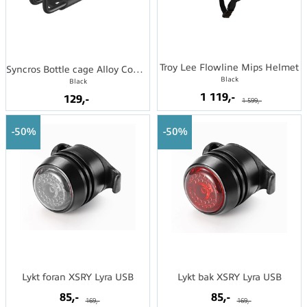
Troy Lee Flowline Mips Helmet
Syncros Bottle cage Alloy Comp 3.0
Black
Black
1 119,-
129,-
1 599,-
50%
50%
Lykt foran XSRY Lyra USB
Lykt bak XSRY Lyra USB
85,-
85,-
169,-
169,-