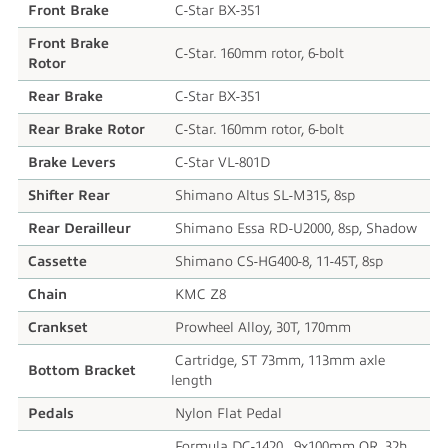
Front Brake
C-Star BX-351
Front Brake
C-Star. 160mm rotor, 6-bolt
Rotor
Rear Brake
C-Star BX-351
Rear Brake Rotor
C-Star. 160mm rotor, 6-bolt
Brake Levers
C-Star VL-801D
Shifter Rear
Shimano Altus SL-M315, 8sp
Rear Derailleur
Shimano Essa RD-U2000, 8sp, Shadow
Cassette
Shimano CS-HG400-8, 11-45T, 8sp
Chain
KMC Z8
Crankset
Prowheel Alloy, 30T, 170mm
Cartridge, ST 73mm, 113mm axle
Bottom Bracket
length
Pedals
Nylon Flat Pedal
Formula DC-1420 , 9x100mm QR, 32h,