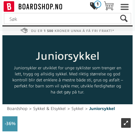
1
DU ER
1 500
KRONER UNNA Å FÅ FRI FRAKT!*
Juniorsykkel
Juniorsykler er utviklet for unge syklister som trenger en
lett, trygg og allsidig sykkel. Med riktig størrelse og god
kontroll blir det enklere å mestre både sti, grus og asfalt –
perfekt for barn som vil sykle mer, utvikle ferdigheter og
ha det gøy på tur.
Boardshop
>
Sykkel & Elsykkel
>
Sykkel
>
Juniorsykkel
36%