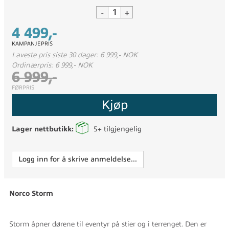
-
+
4 499,-
KAMPANJEPRIS
Laveste pris siste 30 dager: 6 999,- NOK
Ordinærpris: 6 999,- NOK
6 999,-
FØRPRIS
Kjøp
Lager nettbutikk:
5+
tilgjengelig
Logg inn for å skrive anmeldelse...
Norco Storm
Storm åpner dørene til eventyr på stier og i terrenget. Den er