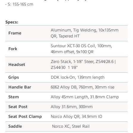
- S: 155-165 cm
Specs:
Aluminum, Tig Welding, 10x135mm
Frame
QR, Tapered HT
Suntour XCT-30 DS Coil, 100mm,
Fork
46mm offset, 9x100 QR
Zero Stack, 1-1/8" Steer, ZS44/28.6 |
Headset
ZS44/30 1 1/8"
Grips
DDK lock-On, 139mm length
Handle Bar
6062 Alloy DB, 760mm, 30mm rise
Stem
Alloy 45mm Length, 31.8mm Clamp
Seat Post
Alloy 31.6mm, 300mm
Seat Post Clamp
Norco Alloy QR, 34.9mm ID
Saddle
Norco XC, Steel Rail