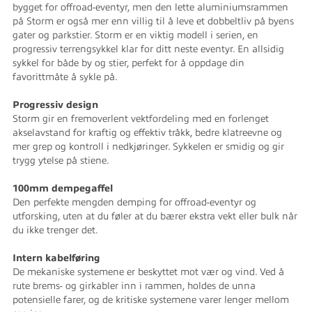
bygget for offroad-eventyr, men den lette aluminiumsrammen
på Storm er også mer enn villig til å leve et dobbeltliv på byens
gater og parkstier. Storm er en viktig modell i serien, en
progressiv terrengsykkel klar for ditt neste eventyr. En allsidig
sykkel for både by og stier, perfekt for å oppdage din
favorittmåte å sykle på.
Progressiv design
Storm gir en fremoverlent vektfordeling med en forlenget
akselavstand for kraftig og effektiv tråkk, bedre klatreevne og
mer grep og kontroll i nedkjøringer. Sykkelen er smidig og gir
trygg ytelse på stiene.
100mm dempegaffel
Den perfekte mengden demping for offroad-eventyr og
utforsking, uten at du føler at du bærer ekstra vekt eller bulk når
du ikke trenger det.
Intern kabelføring
De mekaniske systemene er beskyttet mot vær og vind. Ved å
rute brems- og girkabler inn i rammen, holdes de unna
potensielle farer, og de kritiske systemene varer lenger mellom