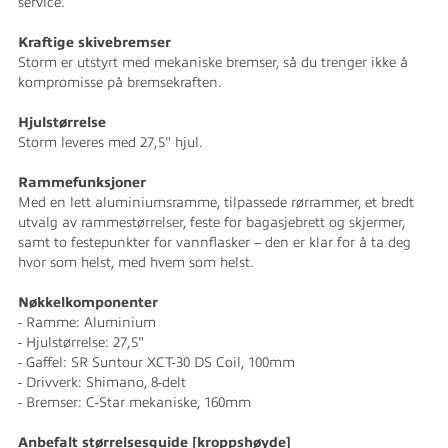
service.
Kraftige skivebremser
Storm er utstyrt med mekaniske bremser, så du trenger ikke å
kompromisse på bremsekraften.
Hjulstørrelse
Storm leveres med 27,5" hjul.
Rammefunksjoner
Med en lett aluminiumsramme, tilpassede rørrammer, et bredt
utvalg av rammestørrelser, feste for bagasjebrett og skjermer,
samt to festepunkter for vannflasker – den er klar for å ta deg
hvor som helst, med hvem som helst.
Nøkkelkomponenter
- Ramme: Aluminium
- Hjulstørrelse: 27,5"
- Gaffel: SR Suntour XCT-30 DS Coil, 100mm
- Drivverk: Shimano, 8-delt
- Bremser: C-Star mekaniske, 160mm
Anbefalt størrelsesguide [kroppshøyde]