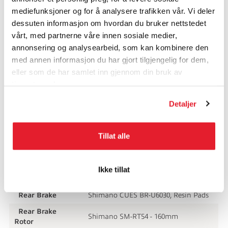
Grips
Griptacular Shockproof Tape 3mm
mediefunksjoner og for å analysere trafikken vår. Vi deler
Norco Super Flare Aluminum
dessuten informasjon om hvordan du bruker nettstedet
Handle Bar
Compact, 40cm (S1,S2) - 42cm (S3) -
vårt, med partnerne våre innen sosiale medier,
44cm (S4) - 46cm (S5), 16 Degree
annonsering og analysearbeid, som kan kombinere den
Norco SL Alloy 70mm Length, 31.8mm
med annen informasjon du har gjort tilgjengelig for dem,
Stem
Clamp
eller som de har samlet inn gjennom din bruk av
tjenestene deres.
Norco Alloy, 27.2mm, 12Deg Offset,
Seat Post
300mm length
Detaljer
Seat Post
Norco Aluminum, 31.8mm ID
Clamp
Tillat alle
Saddle
Selle Royale SRX Gravel, 148mm
Front Brake
Shimano CUES BR-U6030, Resin Pads
Front Brake
Ikke tillat
Shimano SM-RT54 - 160mm
Rotor
Rear Brake
Shimano CUES BR-U6030, Resin Pads
Rear Brake
Shimano SM-RT54 - 160mm
Rotor