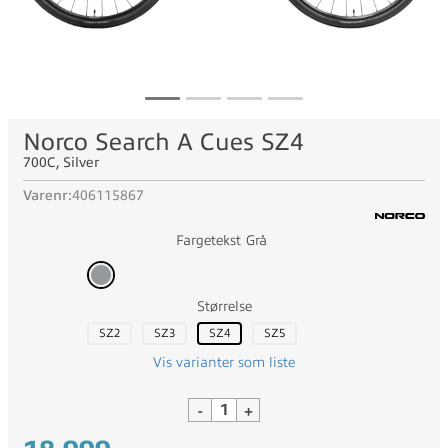
Norco Search A Cues SZ4
700C, Silver
Varenr:
406115867
Fargetekst
Grå
Størrelse
SZ2
SZ3
SZ4
SZ5
Vis varianter som liste
-
+