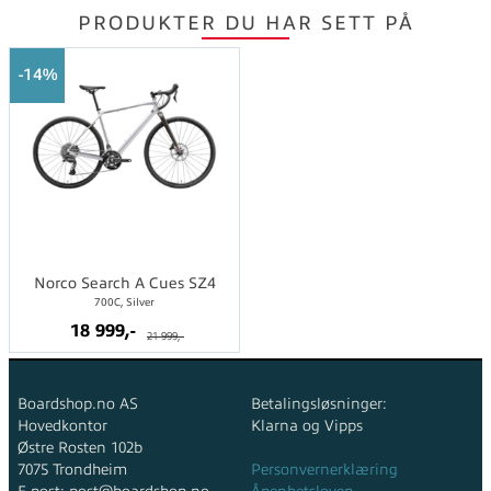
PRODUKTER DU HAR SETT PÅ
14%
Norco Search A Cues SZ4
700C, Silver
18 999,-
21 999,-
Boardshop.no AS
Betalingsløsninger:
Hovedkontor
Klarna og Vipps
Østre Rosten 102b
7075 Trondheim
Personvernerklæring