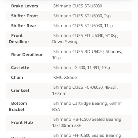
Brake Levers
Shimano CUES ST-U6030
Shifter Front
Shimano CUES ST-U6030, 2sp
Shifter Rear
Shimano CUES ST-U6030, 11sp
Front
Shimano CUES FD-U6030, 9/10sp,
Derailleur
Down Swing
Shimano CUES RD-U6020, Shadow,
Rear Derailleur
10sp
Cassette
Shimano LG-400, 11-39T, 10sp
Chain
KMC XGlide
Shimano CUES FC-U6030, 46-32T,
Crankset
170mm
Bottom
Shimano Cartridge Bearing, 68mm
Bracket
BSA
Shimano HB-TC500 Sealed Bearing
Front Hub
12x100mm 28H
Shimano FH-TC500 Sealed Bearing