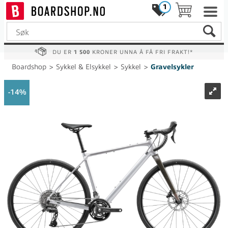
1
DU ER
1 500
KRONER UNNA Å FÅ FRI FRAKT!*
Boardshop
>
Sykkel & Elsykkel
>
Sykkel
>
Gravelsykler
14%