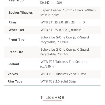
Rear Hub
12x142mm 28H
Sapim Leader 2.0mm - Black w/Black
Spokes/Nipples
Brass Nipples
Rims
WTB ST i25 2.0, 28h, 25mm ID
Wheel set
WTB ST i25 TCS 2.0, tubless
Schwalbe G-One Comp, K-Guard
Front Tire
Recyclable, 700x40c
Schwalbe G-One Comp, K-Guard
Rear Tire
Recyclable, 700x40c
WTB TCS Tubeless Tire Sealant,
Sealant
8oz/236ml
Valves
WTB TCS Tubeless Valve, Brass
Rim Tape
WTB TCS 2.0 Solid Strip
TILBEHØR