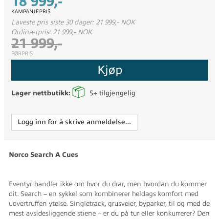
18 999,-
KAMPANJEPRIS
Laveste pris siste 30 dager: 21 999,- NOK
Ordinærpris: 21 999,- NOK
21 999,-
FØRPRIS
Kjøp
Lager nettbutikk:
5+
tilgjengelig
Logg inn for å skrive anmeldelse...
Norco Search A Cues
Eventyr handler ikke om hvor du drar, men hvordan du kommer
dit. Search – en sykkel som kombinerer heldags komfort med
uovertruffen ytelse. Singletrack, grusveier, byparker, til og med de
mest avsidesliggende stiene – er du på tur eller konkurrerer? Den