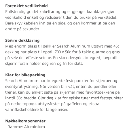
Forenklet vedlikehold
Fullstendig guidet kabelføring og et gjenget kranklager gjør
vedlikehold enkelt og reduserer tiden du bruker på verkstedet.
Bare skyv kabelen inn på én side, og den kommer ut på den
andre på sekunder.
Større dekklaring
Med enorm plass til dekk er Search Aluminum utstyrt med 45c
dekk og har plass til opptil 700 x 50c for å takle gjørme og grus
på selv de tøffeste veiene. En skreddersydd, integrert, lavprofil
skjerm foran holder deg ren og fri for skitt.
Klar for bikepacking
Search Aluminum har integrerte festepunkter for skjermer og
eventyrutrystning. Når verden blir våt, enten du pendler eller
trener, kan du enkelt sette på skjermer med favorittdekkene på
inntil 50c bredde. Gjør deg klar for episke turer med festepunkter
på nedre topprør, utstyrsfester på gaffelen og ekstra
vannflaskeholdere for lange reiser.
Nøkkelkomponenter
- Ramme: Aluminium