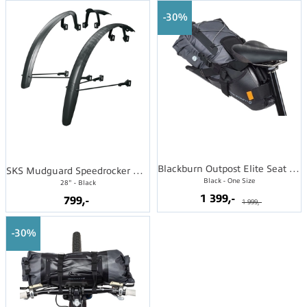
30%
Blackburn Outpost Elite Seat Pack
SKS Mudguard Speedrocker XL Set F+R
Black - One Size
28" - Black
1 399,-
799,-
1 999,-
30%