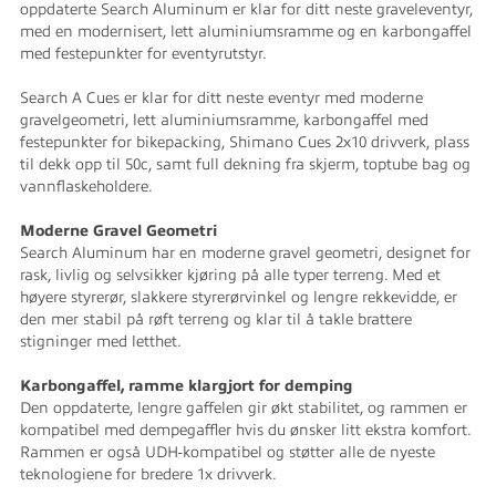
oppdaterte Search Aluminum er klar for ditt neste graveleventyr,
med en modernisert, lett aluminiumsramme og en karbongaffel
med festepunkter for eventyrutstyr.
Search A Cues er klar for ditt neste eventyr med moderne
gravelgeometri, lett aluminiumsramme, karbongaffel med
festepunkter for bikepacking, Shimano Cues 2x10 drivverk, plass
til dekk opp til 50c, samt full dekning fra skjerm, toptube bag og
vannflaskeholdere.
Moderne Gravel Geometri
Search Aluminum har en moderne gravel geometri, designet for
rask, livlig og selvsikker kjøring på alle typer terreng. Med et
høyere styrerør, slakkere styrerørvinkel og lengre rekkevidde, er
den mer stabil på røft terreng og klar til å takle brattere
stigninger med letthet.
Karbongaffel, ramme klargjort for demping
Den oppdaterte, lengre gaffelen gir økt stabilitet, og rammen er
kompatibel med dempegaffler hvis du ønsker litt ekstra komfort.
Rammen er også UDH-kompatibel og støtter alle de nyeste
teknologiene for bredere 1x drivverk.