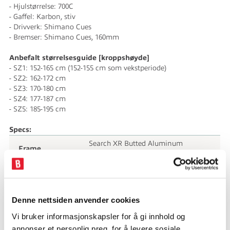
- Hjulstørrelse: 700C
- Gaffel: Karbon, stiv
- Drivverk: Shimano Cues
- Bremser: Shimano Cues, 160mm
Anbefalt størrelsesguide [kroppshøyde]
- SZ1: 152-165 cm (152-155 cm som vekstperiode)
- SZ2: 162-172 cm
- SZ3: 170-180 cm
- SZ4: 177-187 cm
- SZ5: 185-195 cm
Specs:
Search XR Butted Aluminum
Frame
w/Smooth Welds
Search XR Carbon, 51mm Offset,
Fork
12x100mm TA
FSA Integrated Sealed Bearings No. 42
Denne nettsiden anvender cookies
Headset
; Tapered 1-1/8" - 1.5" ( IS42/28.6 |
Vi bruker informasjonskapsler for å gi innhold og
IS52/40 )
annonser et personlig preg, for å levere sosiale