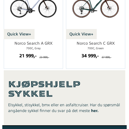
Quick View+
Quick View+
Norco Search A GRX
Norco Search C GRX
700C, Grey
700C, Green
21 999,-
34 999,-
23 999,-
37 999,-
Kjøpshjelp
Sykkel
Elsykkel, stisykkel, bmx eller en asfaltcruiser. Har du spørsmål
angående sykkel finner du svar på det meste
her.