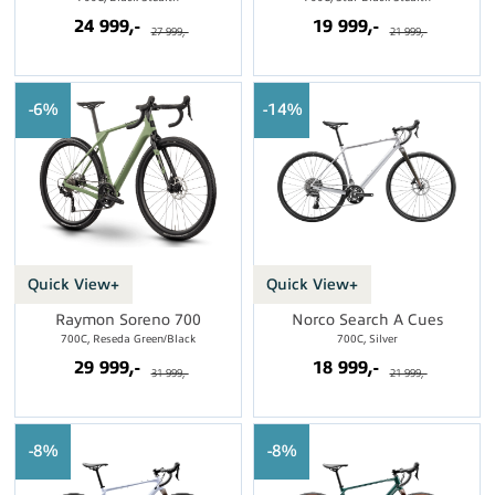
24 999,-
19 999,-
27 999,-
21 999,-
6%
14%
Quick View+
Quick View+
Raymon Soreno 700
Norco Search A Cues
700C, Reseda Green/Black
700C, Silver
29 999,-
18 999,-
31 999,-
21 999,-
8%
8%