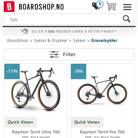
1
DU ER
1 500
KRONER UNNA Å FÅ FRI FRAKT!*
Boardshop
>
Sykkel & Elsykkel
>
Sykkel
>
Gravelsykler
Filter
11%
9%
Quick View+
Quick View+
Raymon Territ Ultra 700
Raymon Territ Pro 700
700C, Black Stealth
700C, Star Black Stealth