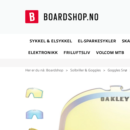
SYKKEL & ELSYKKEL
EL-SPARKESYKLER
SK
ELEKTRONIKK
FRILUFTSLIV
VOLCOM MTB
Her er du nå:
Boardshop
>
Solbriller & Goggles
>
Goggles Snø
15%