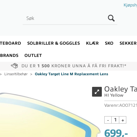
Kjøpsh
ATEBOARD
SOLBRILLER & GOGGLES
KLÆR
SKO
SEKKER
BRANDS
OUTLET
DU ER
1 500
KRONER UNNA Å FÅ FRI FRAKT!*
>
Linser/tilbehør
>
Oakley Target Line M Replacement Lens
Oakley T
HI Yellow
Varenr:
AOO7121
-
+
699,-