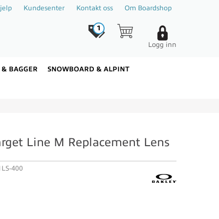
jelp
Kundesenter
Kontakt oss
Om Boardshop
1
Logg inn
 & BAGGER
SNOWBOARD & ALPINT
arget Line M Replacement Lens
LS-400