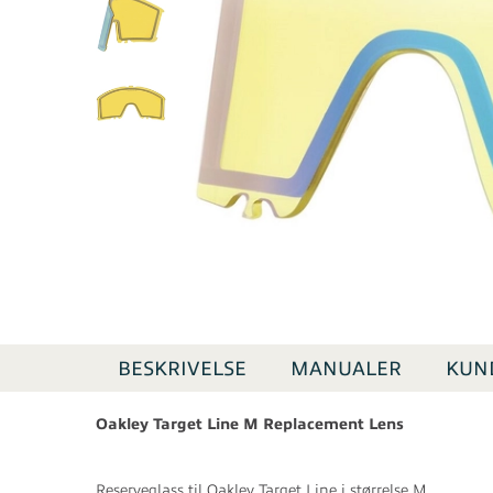
BESKRIVELSE
MANUALER
KUN
Oakley Target Line M Replacement Lens
Reserveglass til Oakley Target Line i størrelse M.