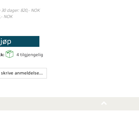
e 30 dager: 820,- NOK
,- NOK
jøp
kk:
4
tilgjengelig
 skrive anmeldelse...