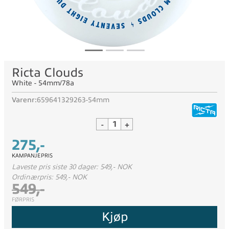
Ricta Clouds
White - 54mm/78a
Varenr:
659641329263-54mm
-
+
275,-
KAMPANJEPRIS
Laveste pris siste 30 dager: 549,- NOK
Ordinærpris: 549,- NOK
549,-
FØRPRIS
Kjøp