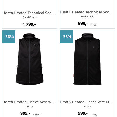
HeatX Heated Technical Socks w/batt.
HeatX Heated Technical Socks w/batt.
Red/Black
Sand/Black
999,-
1 799,-
1 799,-
38%
38%
HeatX Heated Fleece Vest Womens
HeatX Heated Fleece Vest Mens
Black
Black
999,-
999,-
1 599,-
1 599,-