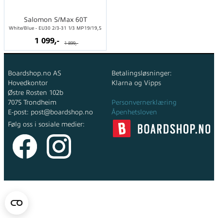
Salomon S/Max 60T
White/Blue - EU30 2/3-31 1/3 MP19/19,5
1 099,-
1 899,-
Boardshop.no AS
Betalingsløsninger:
Hovedkontor
Klarna og Vipps
Østre Rosten 102b
7075 Trondheim
Personvernerklæring
E-post: post@boardshop.no
Åpenhetsloven
Følg oss i sosiale medier:
Copyright © 2026 Boardshop.no AS - All rights reserved
Forretningssystem
og
nettbutikkløsning
levert av
Multicase™
Norge AS