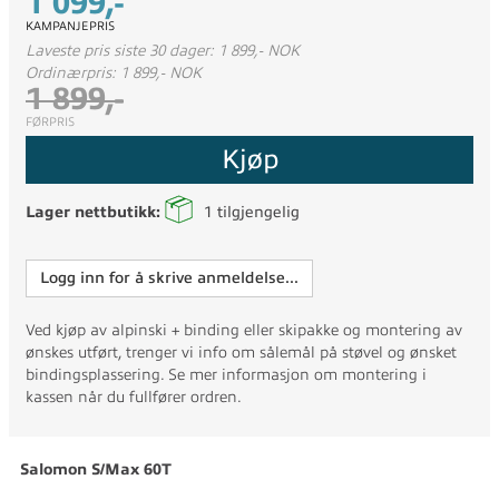
1 099,-
KAMPANJEPRIS
Laveste pris siste 30 dager: 1 899,- NOK
Ordinærpris: 1 899,- NOK
1 899,-
FØRPRIS
Kjøp
Lager nettbutikk:
1
tilgjengelig
Logg inn for å skrive anmeldelse...
Ved kjøp av alpinski + binding eller skipakke og montering av
ønskes utført, trenger vi info om sålemål på støvel og ønsket
bindingsplassering. Se mer informasjon om montering i
kassen når du fullfører ordren.
Salomon S/Max 60T