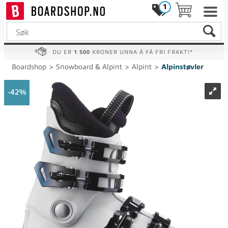
1
DU ER
1 500
KRONER UNNA Å FÅ FRI FRAKT!*
Boardshop
>
Snowboard & Alpint
>
Alpint
>
Alpinstøvler
42%