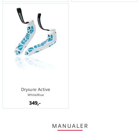
Drysure Active
White/Blue
349,-
MANUALER