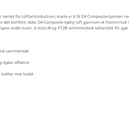
r hentet fra luftfartsindustrien, klarte vi å få D4 Composite-hjelmen ne
ll. For økt komfort, leder D4 Composite kjølig luft gjennom et frontin
ligere under turen. X-static® og XT2® antimikrobisk behandlet fôr gjør
skrå sammenstøt
 kjøler effektivt
 krefter mot hodet