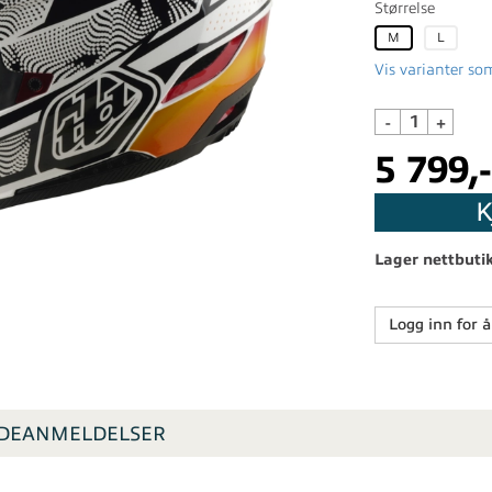
Størrelse
M
L
Vis varianter som
-
+
5 799,-
K
Lager nettbuti
Logg inn for å
DEANMELDELSER