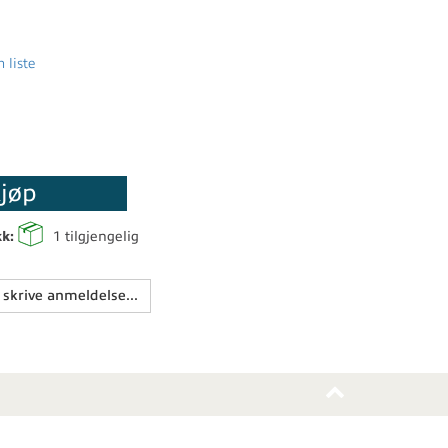
 liste
jøp
kk:
1
tilgjengelig
 skrive anmeldelse...