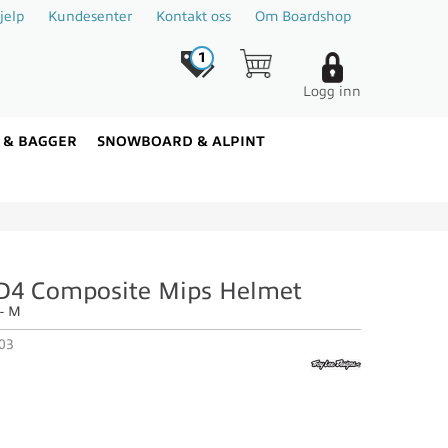
jelp
Kundesenter
Kontakt oss
Om Boardshop
1
Logg inn
 & BAGGER
SNOWBOARD & ALPINT
 D4 Composite Mips Helmet
- M
03