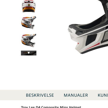
BESKRIVELSE
MANUALER
KUN
Troy Lee D4 Composite Mips Helmet