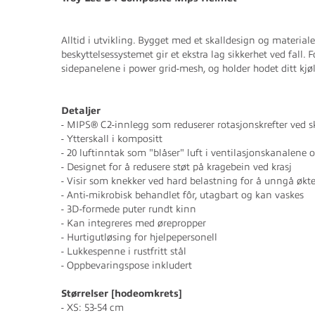
Alltid i utvikling. Bygget med et skalldesign og materiale
beskyttelsessystemet gir et ekstra lag sikkerhet ved fa
sidepanelene i power grid-mesh, og holder hodet ditt kjø
Detaljer
- MIPS® C2-innlegg som reduserer rotasjonskrefter ved 
- Ytterskall i kompositt
- 20 luftinntak som "blåser" luft i ventilasjonskanalene og
- Designet for å redusere støt på kragebein ved krasj
- Visir som knekker ved hard belastning for å unngå økte
- Anti-mikrobisk behandlet fôr, utagbart og kan vaskes
- 3D-formede puter rundt kinn
- Kan integreres med ørepropper
- Hurtigutløsing for hjelpepersonell
- Lukkespenne i rustfritt stål
- Oppbevaringspose inkludert
Størrelser [hodeomkrets]
- XS: 53-54 cm