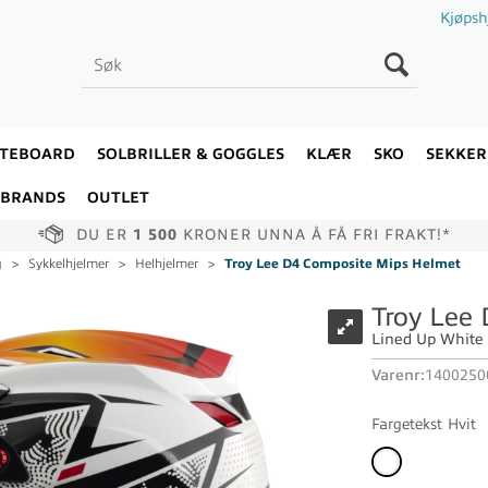
Kjøpsh
ATEBOARD
SOLBRILLER & GOGGLES
KLÆR
SKO
SEKKER
BRANDS
OUTLET
DU ER
1 500
KRONER UNNA Å FÅ FRI FRAKT!*
g
>
Sykkelhjelmer
>
Helhjelmer
>
Troy Lee D4 Composite Mips Helmet
Troy Lee
Lined Up White 
Varenr:
1400250
Fargetekst
Hvit