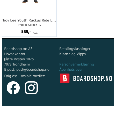
Troy Lee Youth Ruckus Ride LS Tee
Pressed Carbon - L
559,-
699,-
Boardshop.no AS
Betalingsløsninger:
Hovedkontor
Klarna og Vipps
Østre Rosten 102b
7075 Trondheim
Personvernerklæring
E-post: post@boardshop.no
Åpenhetsloven
Følg oss i sosiale medier:
Copyright © 2026 Boardshop.no AS - All rights reserved