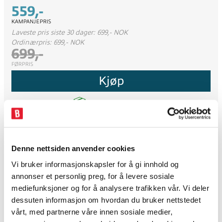
559,-
KAMPANJEPRIS
Laveste pris siste 30 dager: 699,- NOK
Ordinærpris: 699,- NOK
699,-
FØRPRIS
Kjøp
Lager nettbutikk:
2
tilgjengelig
Logg inn for å skrive anmeldelse...
Denne nettsiden anvender cookies
Vi bruker informasjonskapsler for å gi innhold og
Troy Lee Youth Ruckus Ride LS Tee
annonser et personlig preg, for å levere sosiale
mediefunksjoner og for å analysere trafikken vår. Vi deler
Når det er på tide å koble ut fra hverdagsstresset, er Ruckus klar
dessuten informasjon om hvordan du bruker nettstedet
til å jobbe. Inspirert av avslappet stil med et robust
vårt, med partnerne våre innen sosiale medier,
arbeidstøypreg, ble Ruckus utviklet sammen med Brandon