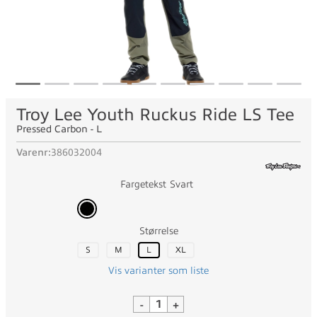
Troy Lee Youth Ruckus Ride LS Tee
Pressed Carbon - L
Varenr:
386032004
Fargetekst
Svart
Størrelse
S
M
L
XL
Vis varianter som liste
-
+