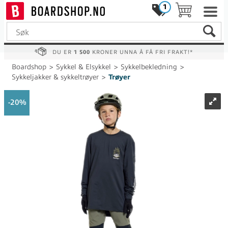
1
DU ER
1 500
KRONER UNNA Å FÅ FRI FRAKT!*
Boardshop
>
Sykkel & Elsykkel
>
Sykkelbekledning
>
Sykkeljakker & sykkeltrøyer
>
Trøyer
20%