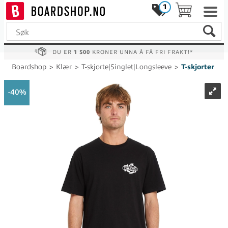
1
DU ER
1 500
KRONER UNNA Å FÅ FRI FRAKT!*
Boardshop
>
Klær
>
T-skjorte|Singlet|Longsleeve
>
T-skjorter
40%