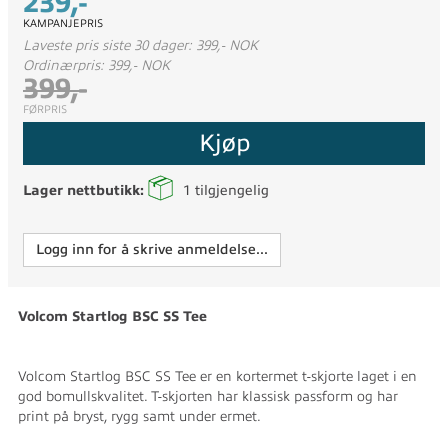
239,-
KAMPANJEPRIS
Laveste pris siste 30 dager: 399,- NOK
Ordinærpris: 399,- NOK
399,-
FØRPRIS
Kjøp
Lager nettbutikk:
1
tilgjengelig
Logg inn for å skrive anmeldelse...
Volcom Startlog BSC SS Tee
Volcom Startlog BSC SS Tee er en kortermet t-skjorte laget i en
god bomullskvalitet. T-skjorten har klassisk passform og har
print på bryst, rygg samt under ermet.