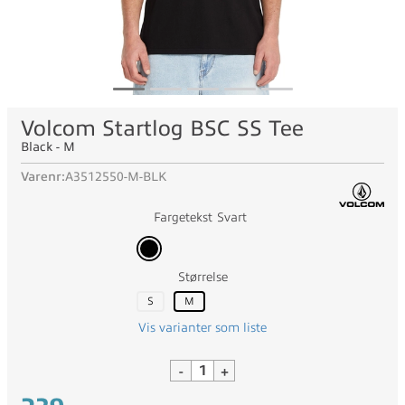
Volcom Startlog BSC SS Tee
Black - M
Varenr:
A3512550-M-BLK
Fargetekst
Svart
Størrelse
S
M
Vis varianter som liste
-
+