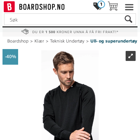
1
DU ER
1 500
KRONER UNNA Å FÅ FRI FRAKT!*
Boardshop
>
Klær
>
Teknisk Undertøy
>
Ull- og superundertøy
40%