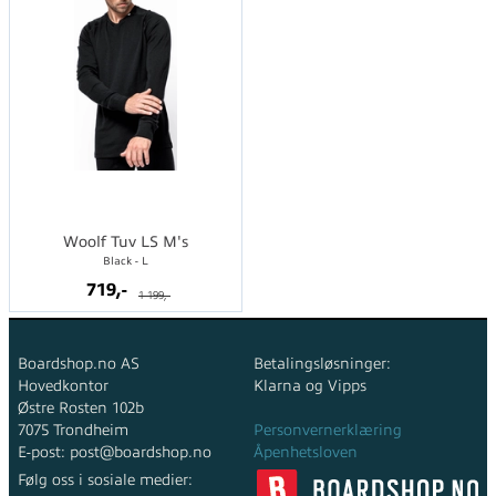
Woolf Tuv LS M's
Black - L
719,-
1 199,-
Boardshop.no AS
Betalingsløsninger:
Hovedkontor
Klarna og Vipps
Østre Rosten 102b
7075 Trondheim
Personvernerklæring
E-post: post@boardshop.no
Åpenhetsloven
Følg oss i sosiale medier: