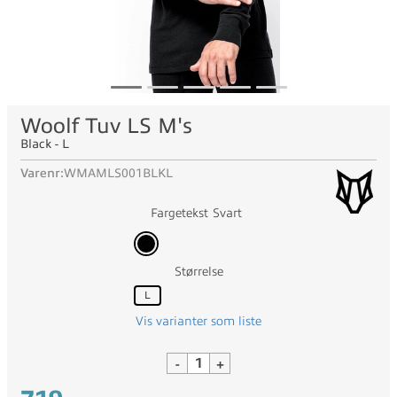
Woolf Tuv LS M's
Black - L
Varenr:
WMAMLS001BLKL
Fargetekst
Svart
Størrelse
L
Vis varianter som liste
-
+