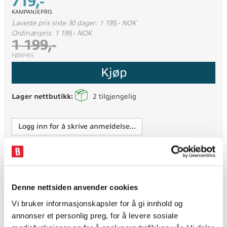
719,-
KAMPANJEPRIS
Laveste pris siste 30 dager: 1 199,- NOK
Ordinærpris: 1 199,- NOK
1 199,-
FØRPRIS
Kjøp
Lager nettbutikk:
2
tilgjengelig
Logg inn for å skrive anmeldelse...
Woolf Tuv LS Men's
Denne nettsiden anvender cookies
Woolf Merino er et norsk merke som produserer ullundertøy og
tilbehør av den fineste kvaliteten merinoull. Med base i
Vi bruker informasjonskapsler for å gi innhold og
Hemsedal, inspireres merket av de nærliggende fjellene og den
annonser et personlig preg, for å levere sosiale
langvarige brett- og skikulturen vi finner i fjellbygda. Woolf