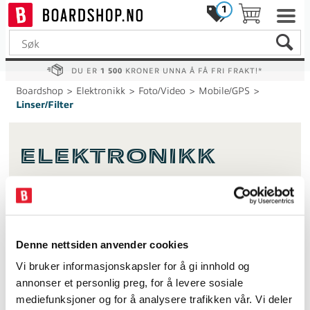
1
DU ER
1 500
KRONER UNNA Å FÅ FRI FRAKT!*
Boardshop
>
Elektronikk
>
Foto/Video
>
Mobile/GPS
>
Linser/Filter
Elektronikk
Actionkamera eller bærbar strøm – Stort utvalg av relevante
produkter innen bærbare strømkilder og actionkamera.
Get.more.power
Denne nettsiden anvender cookies
Filter
Vi bruker informasjonskapsler for å gi innhold og
annonser et personlig preg, for å levere sosiale
10%
mediefunksjoner og for å analysere trafikken vår. Vi deler