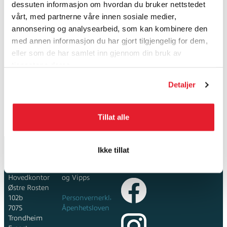
dessuten informasjon om hvordan du bruker nettstedet
vårt, med partnerne våre innen sosiale medier,
annonsering og analysearbeid, som kan kombinere den
med annen informasjon du har gjort tilgjengelig for dem,
eller som de har samlet inn gjennom din bruk av
tjenestene deres.
Quick View+
Detaljer
Olloclip Lens
iPhone 4 and 4s
565,-
629,-
Tillat alle
Ikke tillat
Boardshop.no
Betalingsløsninger:
Følg oss i
AS
Klarna
sosiale medier:
Hovedkontor
og Vipps
Østre Rosten
102b
Personvernerklæring
7075
Åpenhetsloven
Trondheim