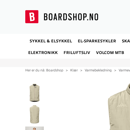
SYKKEL & ELSYKKEL
EL-SPARKESYKLER
SK
ELEKTRONIKK
FRILUFTSLIV
VOLCOM MTB
Her er du nå:
Boardshop
>
Klær
>
Varmebekledning
>
Varmev