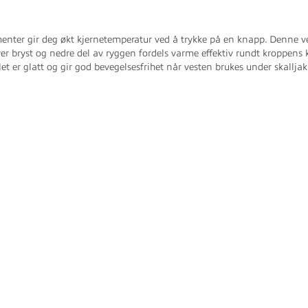
nter gir deg økt kjernetemperatur ved å trykke på en knapp. Denne ves
r bryst og nedre del av ryggen fordels varme effektiv rundt kroppens kje
 er glatt og gir god bevegelsesfrihet når vesten brukes under skalljak