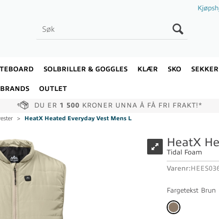
Kjøpsh
ATEBOARD
SOLBRILLER & GOGGLES
KLÆR
SKO
SEKKER
BRANDS
OUTLET
DU ER
1 500
KRONER UNNA Å FÅ FRI FRAKT!*
ester
>
HeatX Heated Everyday Vest Mens L
HeatX He
Tidal Foam
Varenr:
HEES036
Fargetekst
Brun