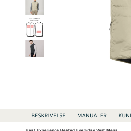
BESKRIVELSE
MANUALER
KUN
Heat Experience Heated Everyday Vest Mens