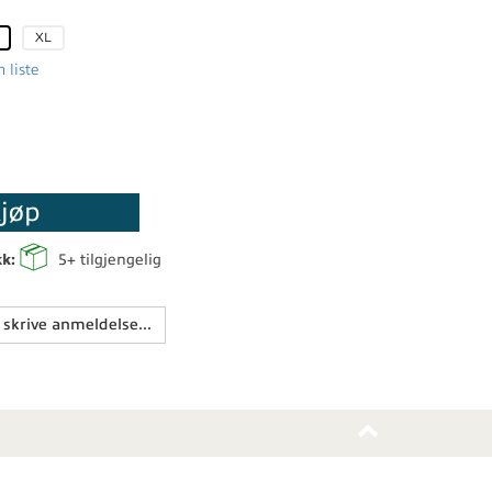
XL
 liste
jøp
kk:
5+
tilgjengelig
 skrive anmeldelse...