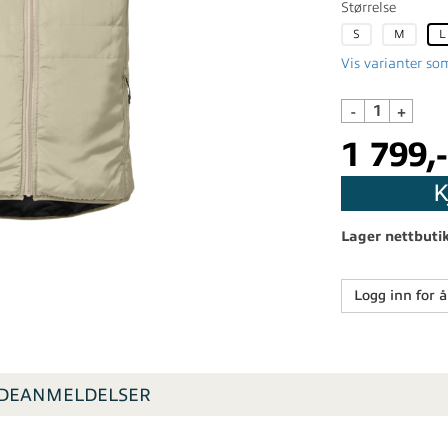
Størrelse
S
M
L
Vis varianter som
-
+
1 799,-
K
Lager nettbuti
Logg inn for å
DEANMELDELSER