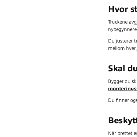
Hvor s
Truckene avgj
nybegynnere e
Du justerer t
mellom hver 
Skal du
Bygger du ska
monterings
Du finner og
Beskytt
Når brettet e