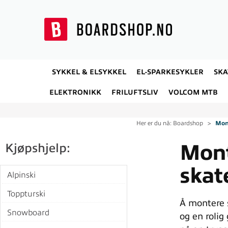
SYKKEL & ELSYKKEL
EL-SPARKESYKLER
SK
ELEKTRONIKK
FRILUFTSLIV
VOLCOM MTB
Her er du nå:
Boardshop
>
Mon
Mont
Kjøpshjelp:
skat
Alpinski
Toppturski
Å montere s
Snowboard
og en rolig