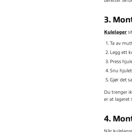
deretter skru
3. Mont
Kulelager
si
Ta av mutt
Legg ett k
Press hjule
Snu hjulet
Gjør det s
Du trenger ik
er at lageret s
4. Mon
Når kulelagre