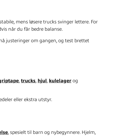
abile, mens løsere trucks svinger lettere. For
dvis når du får bedre balanse.
må justeringer om gangen, og test brettet
griptape
,
trucks
,
hjul
,
kulelager
og
deler eller ekstra utstyr.
else
, spesielt til barn og nybegynnere. Hjelm,