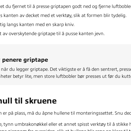
et du fjernet til å presse griptapen godt ned og fjerne luftboble
s kanten av decket med et verktøy, slik at formen blir tydelig.
ktig langs kanten med en skarp kniv.
t av overskytende griptape til å pusse kanten jevn.
r penere griptape
 når du legger griptape. Det viktigste er å få den sentrert, pres
eter betyr lite, men store luftbobler bør presses ut før du kutt
hull til skruene
 er på plass, må du åpne hullene til monteringssettet. Snu dec
, tynn umbrakonøkkel eller et annet spisst verktøy til å stikke