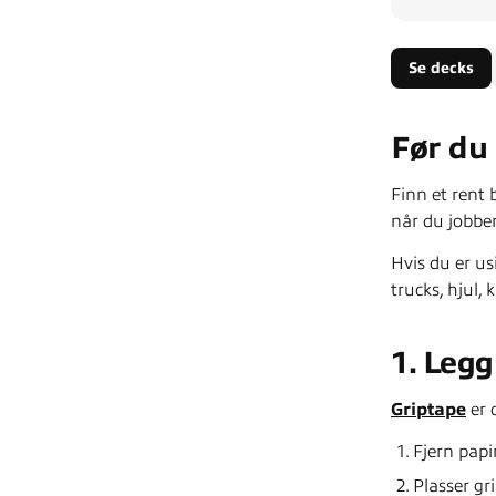
Se decks
Før du 
Finn et rent 
når du jobber
Hvis du er us
trucks, hjul,
1. Leg
Griptape
er 
Fjern papi
Plasser gr