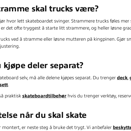
tramme skal trucks være?
ør hvor lett skateboardet svinger. Strammere trucks føles mer st
r det ofte tryggest å starte litt strammere, og heller løsne gra
rucks ved å stramme eller løsne mutteren på kingpinen. Gjør s
justering.
 kjøpe deler separat?
teboard selv, må alle delene kjøpes separat. Du trenger
deck
,
sett
.
så praktisk
skateboardtilbehør
hvis du trenger verktøy, reserve
else når du skal skate
r montert, er neste steg å bruke det trygt. Vi anbefaler
beskytt