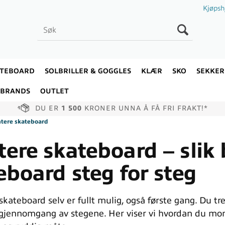
Kjøpsh
ATEBOARD
SOLBRILLER & GOGGLES
KLÆR
SKO
SEKKER
BRANDS
OUTLET
DU ER
1 500
KRONER UNNA Å FÅ FRI FRAKT!*
tere skateboard
ere skateboard – slik
eboard steg for steg
kateboard selv er fullt mulig, også første gang. Du tre
 gjennomgang av stegene. Her viser vi hvordan du mont