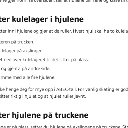
ene gjennom fra oversiden, slik at hullene blir rene og klare til 
er kulelager i hjulene
tter inni hjulene og gjør at de ruller. Hvert hjul skal ha to kulela
eren på trucken.
ulelager på akslingen.
t ned over kulelageret til det sitter på plass.
 og gjenta på andre side.
amme med alle fire hjulene.
ke henge deg for mye opp i ABEC-tall. For vanlig skating er go
itter riktig i hjulet og at hjulet ruller jevnt.
ter hjulene på truckene
ne er på plass, setter du hjulene på akslingene på truckene. Str