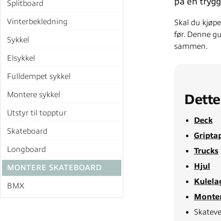
på en trygg
Splitboard
Vinterbekledning
Skal du kjøpe
før. Denne gu
Sykkel
sammen.
Elsykkel
Fulldempet sykkel
Montere sykkel
Dette
Utstyr til topptur
Deck
Skateboard
Gripta
Longboard
Trucks
Hjul
MONTERE SKATEBOARD
Kulela
BMX
Monter
Skateve