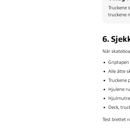
Truckene s
truckene mo
6. Sjek
Når skateboar
Griptapen 
Alle åtte 
Truckene pe
Hjulene rul
Hjulmutren
Deck, truck
Test brettet 