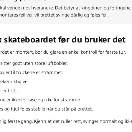
kal vende mot hverandre. Det betyr at kingpinen og foringene
nteres feil vei, vil brettet svinge dårlig og føles feil.
k skateboardet før du bruker det
det er montert, bør du gjøre en enkel kontroll før første tur.
sitter godt uten store luftbobler.
skruer til truckene er strammet.
ker riktig vei.
ler fritt.
e er ikke for løse og ikke for stramme.
s og hjul føles stabile når du står på brettet.
rolig første gang. Kjenn at det ruller rett, svinger normalt og ik