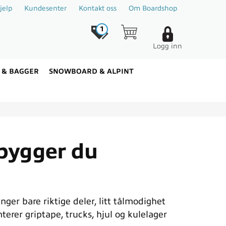
jelp
Kundesenter
Kontakt oss
Om Boardshop
1
Logg inn
 & BAGGER
SNOWBOARD & ALPINT
 bygger du
nger bare riktige deler, litt tålmodighet
erer griptape, trucks, hjul og kulelager