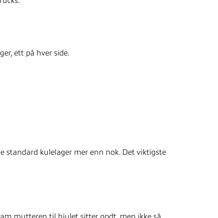
trucks.
ger, ett på hver side.
de standard kulelager mer enn nok. Det viktigste
am mutteren til hjulet sitter godt, men ikke så