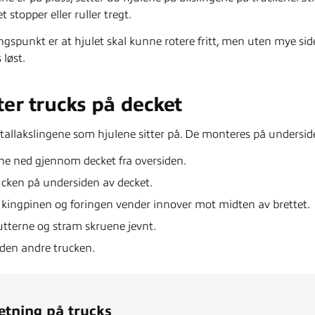
t stopper eller ruller tregt.
gspunkt er at hjulet skal kunne rotere fritt, men uten mye side
 løst.
ter trucks på decket
tallakslingene som hjulene sitter på. De monteres på undersi
ne ned gjennom decket fra oversiden.
ucken på undersiden av decket.
 kingpinen og foringen vender innover mot midten av brettet.
tterne og stram skruene jevnt.
den andre trucken.
retning på trucks