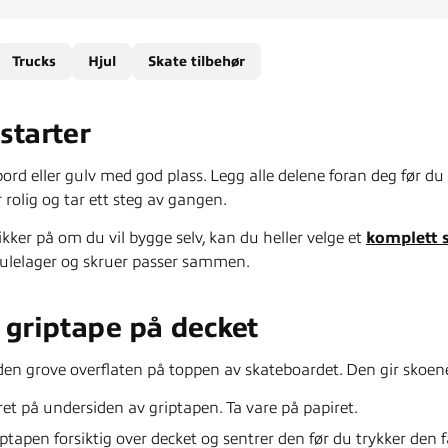
Trucks
Hjul
Skate tilbehør
starter
bord eller gulv med god plass. Legg alle delene foran deg før d
 rolig og tar ett steg av gangen.
ikker på om du vil bygge selv, kan du heller velge et
komplett 
 kulelager og skruer passer sammen.
g griptape på decket
den grove overflaten på toppen av skateboardet. Den gir skoene f
ret på undersiden av griptapen. Ta vare på papiret.
iptapen forsiktig over decket og sentrer den før du trykker den f