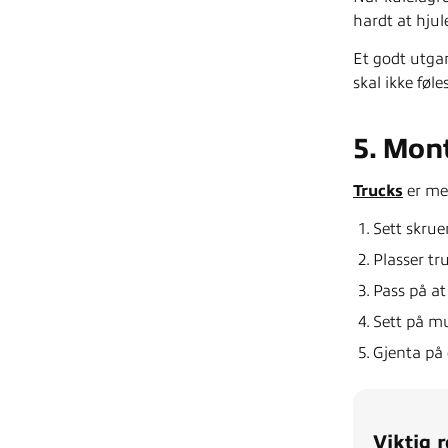
hardt at hjule
Et godt utgan
skal ikke føles
5. Mon
Trucks
er me
Sett skrue
Plasser tr
Pass på at
Sett på mu
Gjenta på 
Viktig 