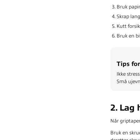
Bruk papir
Skrap lang
Kutt forsi
Bruk en bi
Tips fo
Ikke stress
Små ujevnh
2. Lag 
Når griptapen
Bruk en skrue