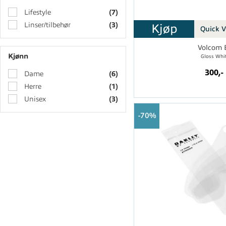
Lifestyle
(7)
Linser/tilbehør
(3)
Kjøp
Quick 
Volcom 
Kjønn
Gloss Whi
300,-
Dame
(6)
Herre
(1)
Unisex
(3)
70%