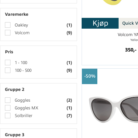
Varemerke
Kjøp
Quick 
Oakley
(1)
Volcom
(9)
Volcom Y
Yell
350,-
Pris
1 - 100
(1)
100 - 500
(9)
50%
Gruppe 2
Goggles
(2)
Goggles MX
(1)
Solbriller
(7)
Gruppe 3