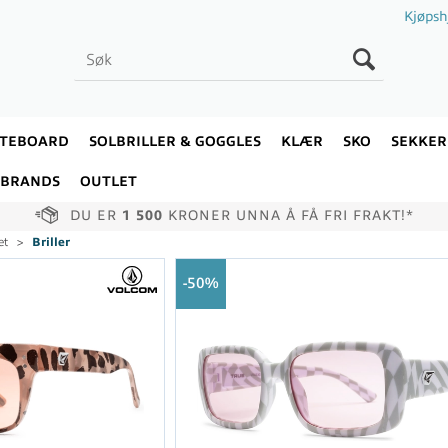
Kjøpsh
ATEBOARD
SOLBRILLER & GOGGLES
KLÆR
SKO
SEKKER
BRANDS
OUTLET
DU ER
1 500
KRONER UNNA Å FÅ FRI FRAKT!*
et
>
Briller
50%