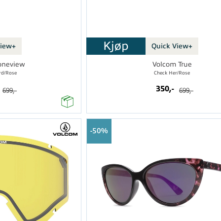
Kjøp
View+
Quick View+
oneview
Volcom True
rd/Rose
Check Her/Rose
350,-
699,-
699,-
50%