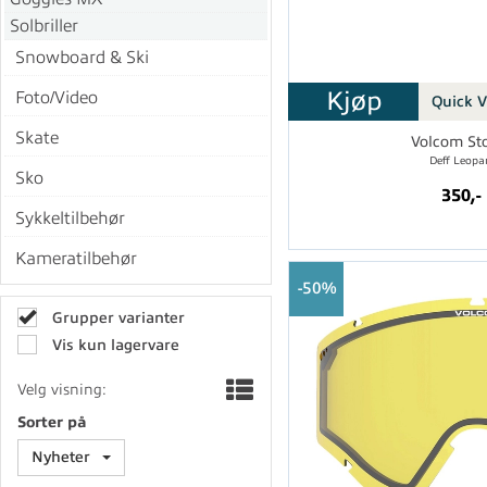
Solbriller
Snowboard & Ski
Kjøp
Foto/Video
Quick 
Skate
Volcom St
Deff Leopa
Sko
350,-
Sykkeltilbehør
Kameratilbehør
50%
Grupper varianter
Vis kun lagervare
Velg visning:
Sorter på
Nyheter