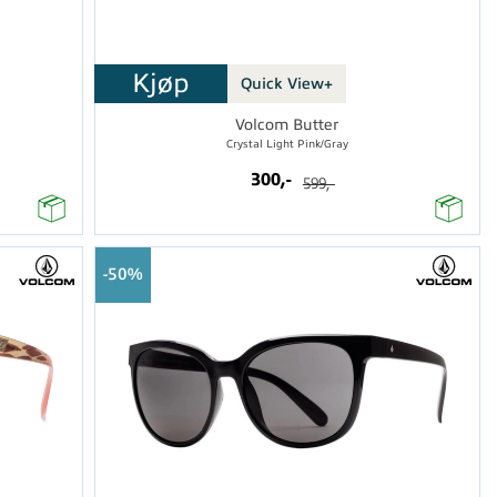
Kjøp
Quick View+
Volcom Butter
Crystal Light Pink/Gray
300,-
599,-
50%