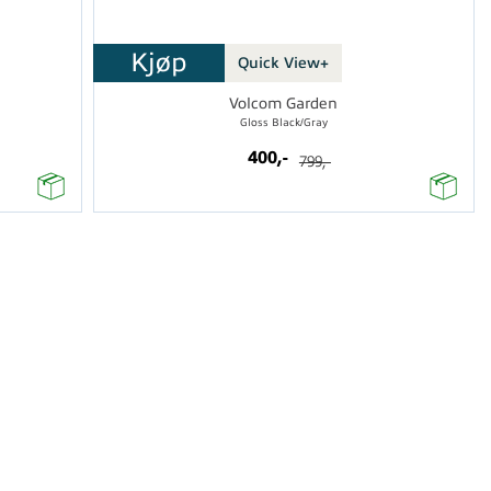
Kjøp
Quick View+
Volcom Garden
Gloss Black/Gray
400,-
799,-