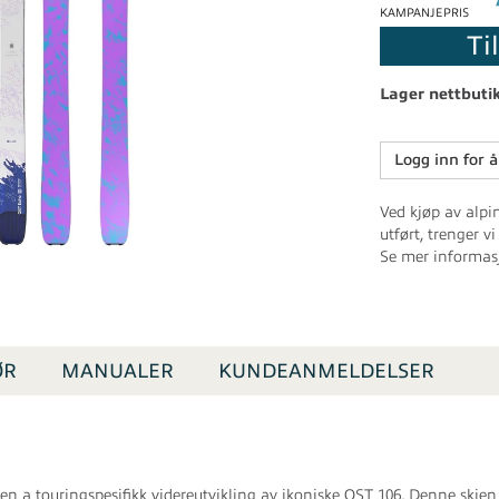
KAMPANJEPRIS
Ti
Lager nettbuti
Logg inn for å
Ved kjøp av alpi
utført, trenger 
Se mer informasj
ØR
MANUALER
KUNDEANMELDELSER
 touringspesifikk videreutvikling av ikoniske QST 106. Denne skien h