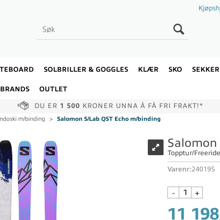
Kjøpsh
ATEBOARD
SOLBRILLER & GOGGLES
KLÆR
SKO
SEKKER
BRANDS
OUTLET
DU ER
1 500
KRONER UNNA Å FÅ FRI FRAKT!*
ndoski m/binding
>
Salomon S/Lab QST Echo m/binding
Salomon 
Topptur/Freeride
Varenr:
240195
-
+
11 198