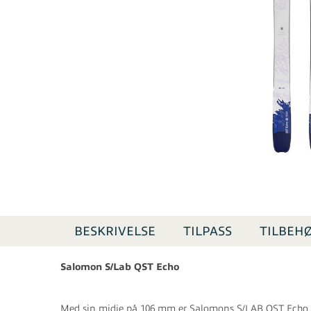
BESKRIVELSE
TILPASS
TILBEH
Salomon S/Lab QST Echo
Med sin midje på 106 mm er Salomons S/LAB QST Echo en a