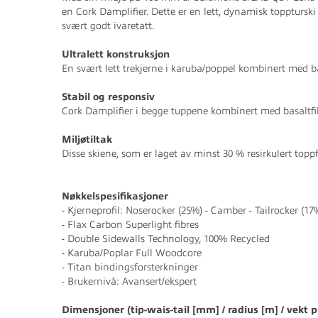
en Cork Damplifier. Dette er en lett, dynamisk topptursk
svært godt ivaretatt.
Ultralett konstruksjon
En svært lett trekjerne i karuba/poppel kombinert med bas
Stabil og responsiv
Cork Damplifier i begge tuppene kombinert med basaltfib
Miljøtiltak
Disse skiene, som er laget av minst 30 % resirkulert topp
Nøkkelspesifikasjoner
- Kjerneprofil: Noserocker (25%) - Camber - Tailrocker (17
- Flax Carbon Superlight fibres
- Double Sidewalls Technology, 100% Recycled
- Karuba/Poplar Full Woodcore
- Titan bindingsforsterkninger
- Brukernivå: Avansert/ekspert
Dimensjoner (tip-wais-tail [mm] / radius [m] / vekt pr