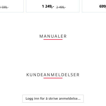
1 249,-
699
1 599,-
2 499,-
MANUALER
KUNDEANMELDELSER
Logg inn for å skrive anmeldelse...