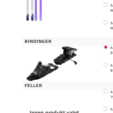
S
W
S
W
BINDINGER
A
B
A
B
FELLER
A
1
F
Ingen produkt valgt