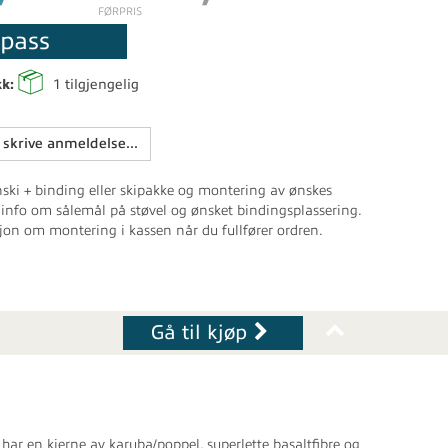
FØRPRIS
lpass
kk:
1
tilgjengelig
 skrive anmeldelse...
nski + binding eller skipakke og montering av ønskes
vi info om sålemål på støvel og ønsket bindingsplassering.
on om montering i kassen når du fullfører ordren.
Gå til kjøp
ar en kjerne av karuba/poppel, superlette basaltfibre og