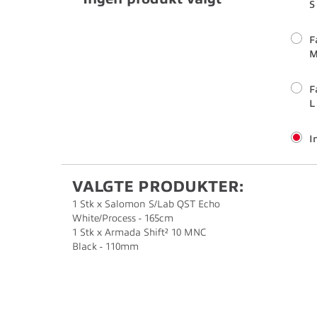
S
F
M
F
L
I
VALGTE PRODUKTER:
1 Stk x Salomon S/Lab QST Echo
White/Process - 165cm
1 Stk x Armada Shift² 10 MNC
Black - 110mm