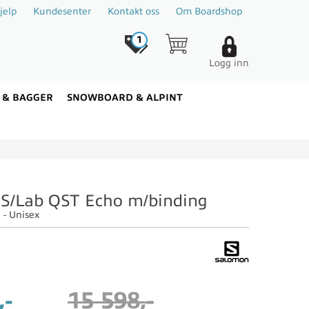
jelp
Kundesenter
Kontakt oss
Om Boardshop
1
Logg inn
 & BAGGER
SNOWBOARD & ALPINT
S/Lab QST Echo m/binding
 - Unisex
,-
15 598,-