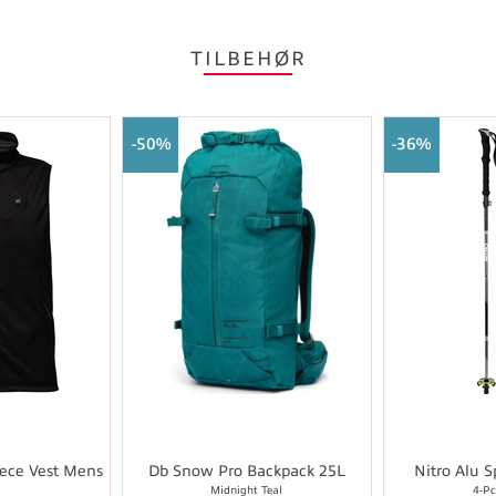
TILBEHØR
50%
36%
ece Vest Mens
Db Snow Pro Backpack 25L
Nitro Alu S
k
Midnight Teal
4-P