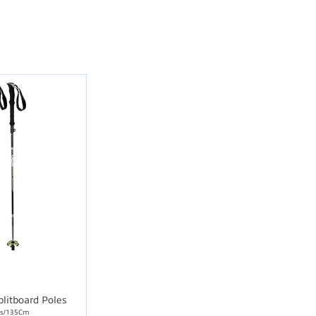
plitboard Poles
cs/135Cm