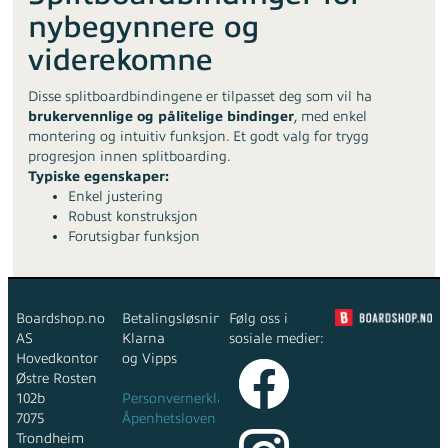
nybegynnere og
viderekomne
Disse splitboardbindingene er tilpasset deg som vil ha
brukervennlige og pålitelige bindinger
, med enkel
montering og intuitiv funksjon. Et godt valg for trygg
progresjon innen splitboarding.
Typiske egenskaper:
Enkel justering
Robust konstruksjon
Forutsigbar funksjon
Boardshop.no
Betalingsløsninger:
Følg oss i
AS
Klarna
sosiale medier:
Hovedkontor
og Vipps
Østre Rosten
102b
Personvernerklæring
7075
Åpenhetsloven
Trondheim