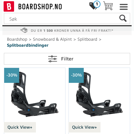
1
DU ER
1 500
KRONER UNNA Å FÅ FRI FRAKT!*
Boardshop
>
Snowboard & Alpint
>
Splitboard
>
Splitboardbindinger
Filter
30%
30%
Quick View+
Quick View+