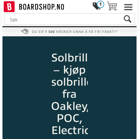
1
DU ER
1 500
KRONER UNNA Å FÅ FRI FRAKT!*
Solbriller
– kjøp
solbriller
fra
Oakley,
POC,
Electric