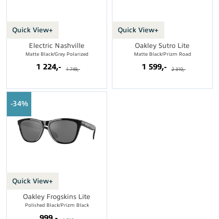
Quick View+
Quick View+
Electric Nashville
Oakley Sutro Lite
Matte Black/Grey Polarized
Matte Black/Prizm Road
1 224,-
1 599,-
1 749,-
2 310,-
34%
Quick View+
Oakley Frogskins Lite
Polished Black/Prizm Black
999,-