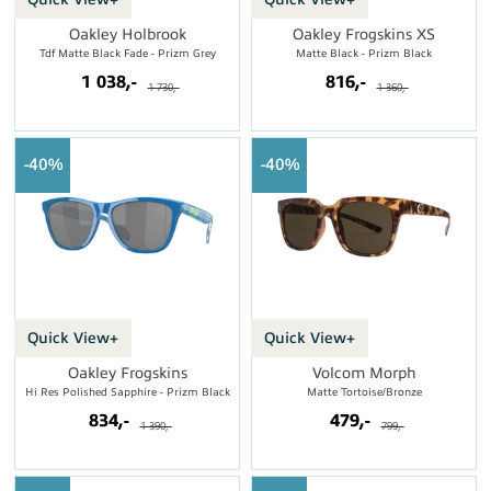
Oakley Holbrook
Oakley Frogskins XS
Tdf Matte Black Fade - Prizm Grey
Matte Black - Prizm Black
1 038,-
816,-
1 730,-
1 360,-
40%
40%
Quick View+
Quick View+
Oakley Frogskins
Volcom Morph
Hi Res Polished Sapphire - Prizm Black
Matte Tortoise/Bronze
834,-
479,-
1 390,-
799,-