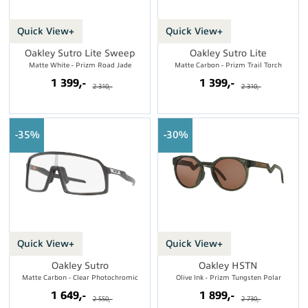
Quick View+
Quick View+
Oakley Sutro Lite Sweep
Oakley Sutro Lite
Matte White - Prizm Road Jade
Matte Carbon - Prizm Trail Torch
1 399,-
1 399,-
2 310,-
2 310,-
35%
30%
Quick View+
Quick View+
Oakley Sutro
Oakley HSTN
Matte Carbon - Clear Photochromic
Olive Ink - Prizm Tungsten Polar
1 649,-
1 899,-
2 550,-
2 730,-