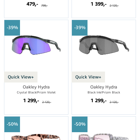
479,-
1 399,-
799,-
2 120,-
39%
39%
Quick View+
Quick View+
Oakley Hydra
Oakley Hydra
Crystal Black/Prizm Violet
Black Ink/Prizm Black
1 299,-
1 299,-
2 120,-
2 120,-
50%
50%