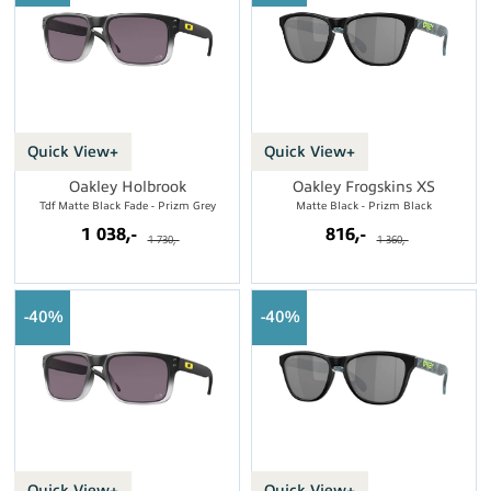
Quick View+
Quick View+
Oakley Holbrook
Oakley Frogskins XS
Tdf Matte Black Fade - Prizm Grey
Matte Black - Prizm Black
1 038,-
816,-
1 730,-
1 360,-
40%
40%
Quick View+
Quick View+