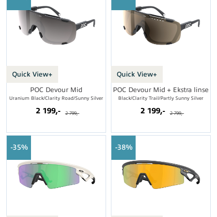
Quick View+
Quick View+
POC Devour Mid
POC Devour Mid + Ekstra linse
Uranium Black/Clarity Road/Sunny Silver
Black/Clarity Trail/Partly Sunny Silver
2 199,-
2 199,-
2 799,-
2 799,-
35%
38%