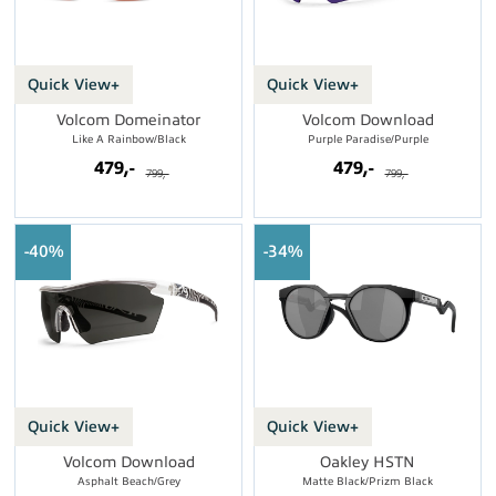
Quick View+
Quick View+
Volcom Domeinator
Volcom Download
Like A Rainbow/Black
Purple Paradise/Purple
479,-
479,-
799,-
799,-
40%
34%
Quick View+
Quick View+
Volcom Download
Oakley HSTN
Asphalt Beach/Grey
Matte Black/Prizm Black