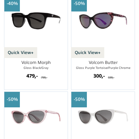
40%
50%
Quick View+
Quick View+
Volcom Morph
Volcom Butter
Gloss Black/Gray
Gloss Purple Tortoise/Purple Chrome
479,-
300,-
799,-
599,-
50%
50%