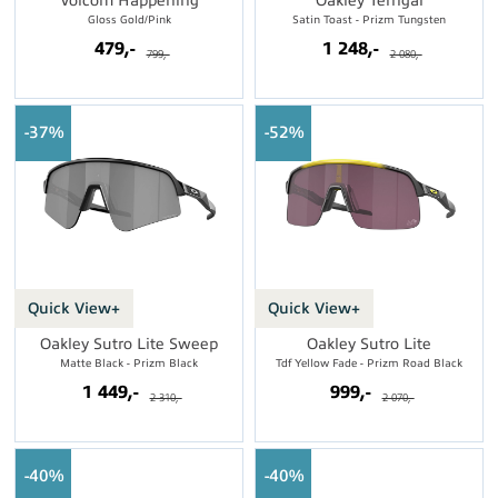
Volcom Happening
Oakley Terrigal
Gloss Gold/Pink
Satin Toast - Prizm Tungsten
479,-
1 248,-
799,-
2 080,-
37%
52%
Quick View+
Quick View+
Oakley Sutro Lite Sweep
Oakley Sutro Lite
Matte Black - Prizm Black
Tdf Yellow Fade - Prizm Road Black
1 449,-
999,-
2 310,-
2 070,-
40%
40%