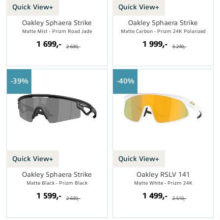
Quick View+
Quick View+
Oakley Sphaera Strike
Oakley Sphaera Strike
Matte Mist - Prizm Road Jade
Matte Carbon - Prizm 24K Polarized
1 699,-
1 999,-
2 630,-
3 240,-
39%
40%
Quick View+
Quick View+
Oakley Sphaera Strike
Oakley RSLV 141
Matte Black - Prizm Black
Matte White - Prizm 24K
1 599,-
1 499,-
2 630,-
2 510,-