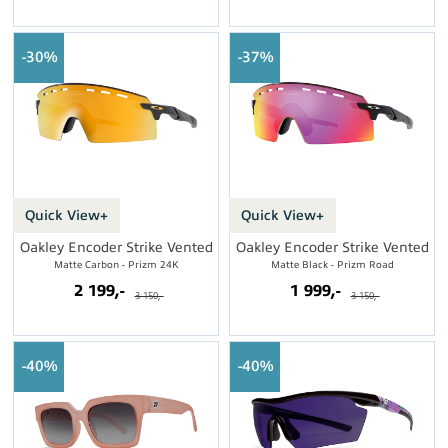
30%
37%
Quick View+
Quick View+
Oakley Encoder Strike Vented
Oakley Encoder Strike Vented
Matte Carbon - Prizm 24K
Matte Black - Prizm Road
2 199,-
1 999,-
3 150,-
3 150,-
40%
40%