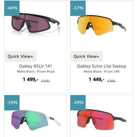
40%
37%
Quick View+
Quick View+
Oakley RSLV 141
Oakley Sutro Lite Sweep
Matte Black - Prizm Road
Matte Black - Prizm 24K
1 499,-
1 449,-
2 510,-
2 310,-
39%
39%