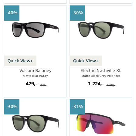
40%
30%
Quick View+
Quick View+
Volcom Baloney
Electric Nashville XL
Matte Black/Gray
Matte Black/Grey Polarized
479,-
1 224,-
799,-
1 749,-
30%
31%