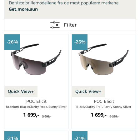
De siste brillemodellene fra de mest populære merkene.
Get.more.sun
Filter
26%
26%
Quick View+
Quick View+
POC Elicit
POC Elicit
Uranium Black/Clarity Road/Sunny Silver
Black/Clarity Trail/Partly Sunny Silver
1 699,-
1 699,-
2 299,-
2 299,-
21%
21%