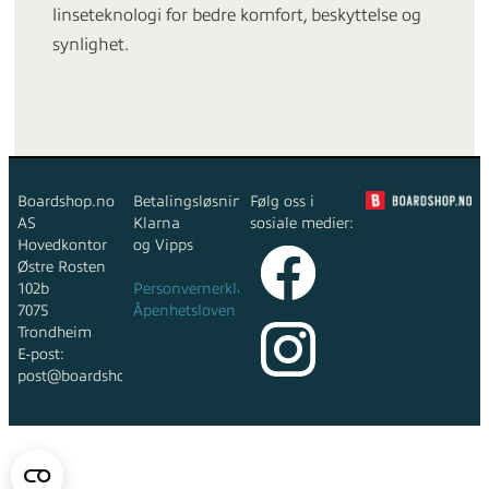
linseteknologi for bedre komfort, beskyttelse og
synlighet.
Boardshop.no
Betalingsløsninger:
Følg oss i
AS
Klarna
sosiale medier:
Hovedkontor
og Vipps
Østre Rosten
102b
Personvernerklæring
7075
Åpenhetsloven
Trondheim
E-post:
post@boardshop.no
Copyright © 2026 Boardshop.no AS - All rights reserved
Forretningssystem
og
nettbutikkløsning
levert av
Multicase™